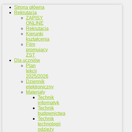
Strona główna
Rekrutacja
ZAPISY
ONLINE
Rekrutacja
Kierunki
kształcenia
Film
promujący
ZST
Dla uczniów
Plan
lekcji
2025/2026
Dziennik
elektroniczny
Materiały
Technik
informatyk
Technik
budownictwa
Technik
technologii
odzieży