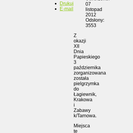
Drukuj
07
E-mail
listopad
2012
Odsłony:
3553
Z
okazji
XII
Dnia
Papieskiego
3
października
zorganizowana
została
pielgrzymka
do
Łagiewnik,
Krakowa
i
Zabawy
k/Tarnowa.
Miejsca
te