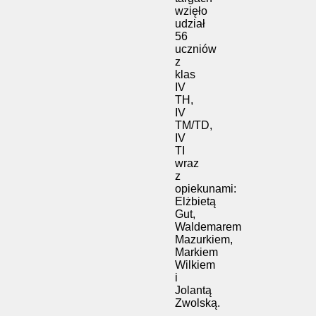
wzięło
udział
56
uczniów
z
klas
IV
TH,
IV
TM/TD,
IV
TI
wraz
z
opiekunami:
Elżbietą
Gut,
Waldemarem
Mazurkiem,
Markiem
Wilkiem
i
Jolantą
Zwolską.