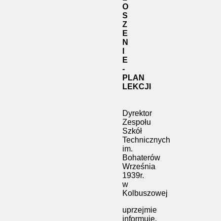
O
S
Z
E
N
I
E
-
PLAN
LEKCJI
Dyrektor
Zespołu
Szkół
Technicznych
im.
Bohaterów
Września
1939r.
w
Kolbuszowej
uprzejmie
informuje,