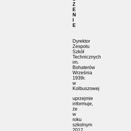
Z
E
N
I
E
Dyrektor
Zespołu
Szkół
Technicznych
im.
Bohaterów
Września
1939r.
w
Kolbuszowej
uprzejmie
informuje,
że
w
roku
szkolnym
2012