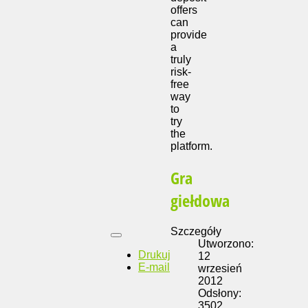
offers
can
provide
a
truly
risk-
free
way
to
try
the
platform.
Gra
giełdowa
Szczegóły
Utworzono:
Drukuj
12
E-mail
wrzesień
2012
Odsłony:
3502