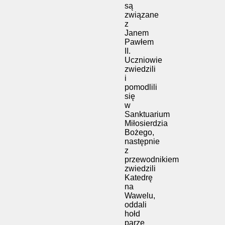
są
związane
z
Janem
Pawłem
II.
Uczniowie
zwiedzili
i
pomodlili
się
w
Sanktuarium
Miłosierdzia
Bożego,
następnie
z
przewodnikiem
zwiedzili
Katedrę
na
Wawelu,
oddali
hołd
parze