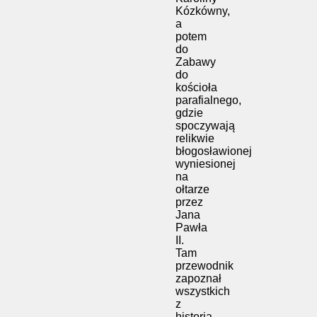
Kózkówny,
a
potem
do
Zabawy
do
kościoła
parafialnego,
gdzie
spoczywają
relikwie
błogosławionej
wyniesionej
na
ołtarze
przez
Jana
Pawła
II.
Tam
przewodnik
zapoznał
wszystkich
z
historią