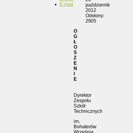
E-mail
październik
2012
Odsłony:
2905
O
G
Ł
O
S
Z
E
N
I
E
Dyrektor
Zespołu
Szkół
Technicznych
im.
Bohaterów
Września