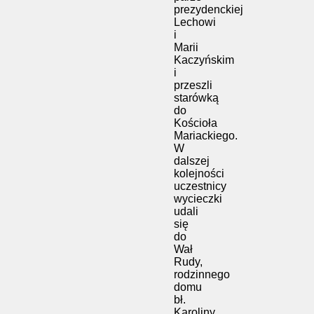
prezydenckiej
Lechowi
i
Marii
Kaczyńskim
i
przeszli
starówką
do
Kościoła
Mariackiego.
W
dalszej
kolejności
uczestnicy
wycieczki
udali
się
do
Wał
Rudy,
rodzinnego
domu
bł.
Karoliny