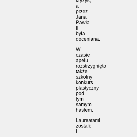
kryzys,
a
przez
Jana
Pawła
II
była
doceniana.
W
czasie
apelu
rozstrzygnięto
także
szkolny
konkurs
plastyczny
pod
tym
samym
hasłem.
Laureatami
zostali:
I
–