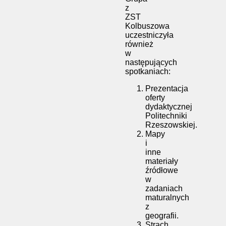
z
ZST
Kolbuszowa
uczestniczyła
również
w
następujących
spotkaniach:
Prezentacja
oferty
dydaktycznej
Politechniki
Rzeszowskiej.
Mapy
i
inne
materiały
źródłowe
w
zadaniach
maturalnych
z
geografii.
Strach