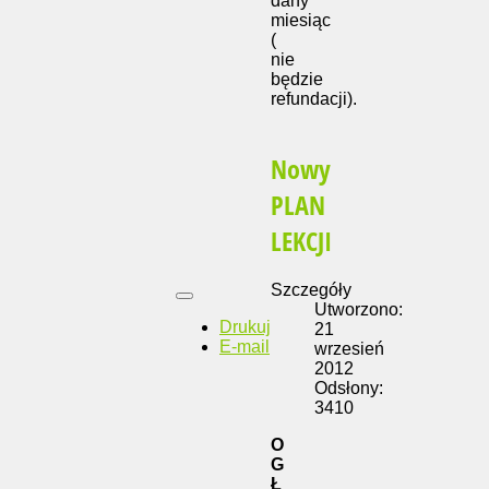
dany
miesiąc
(
nie
będzie
refundacji).
Nowy
PLAN
LEKCJI
Szczegóły
Utworzono:
Drukuj
21
E-mail
wrzesień
2012
Odsłony:
3410
O
G
Ł