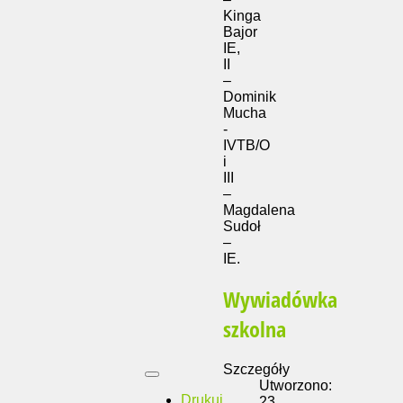
Kinga
Bajor
IE,
II
–
Dominik
Mucha
-
IVTB/O
i
III
–
Magdalena
Sudoł
–
IE.
Wywiadówka
szkolna
Szczegóły
Utworzono:
Drukuj
23