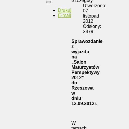
Szczegóły
Utworzono:
Drukuj
07
E-mail
listopad
2012
Odsłony:
2879
Sprawozdanie
z
wyjazdu
na
„Salon
Maturzystów
Perspektywy
2012”
do
Rzeszowa
w
dniu
12.09.2012r.
W
targach