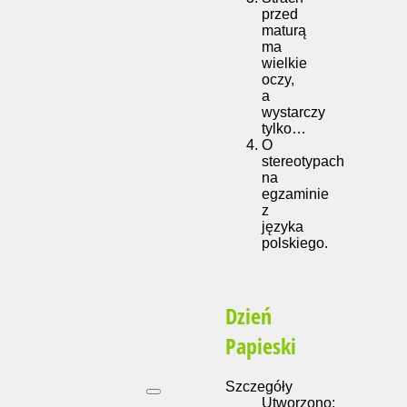
przed
maturą
ma
wielkie
oczy,
a
wystarczy
tylko…
O
stereotypach
na
egzaminie
z
języka
polskiego.
Dzień
Papieski
Szczegóły
Utworzono: