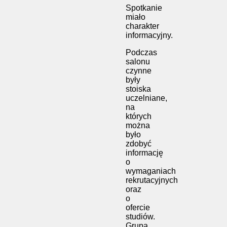
Spotkanie
miało
charakter
informacyjny.
Podczas
salonu
czynne
były
stoiska
uczelniane,
na
których
można
było
zdobyć
informację
o
wymaganiach
rekrutacyjnych
oraz
o
ofercie
studiów.
Grupa