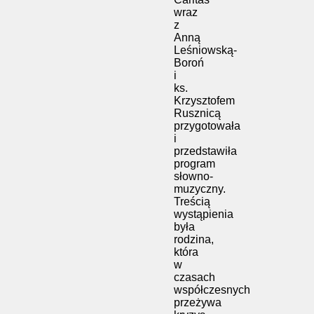
wraz
z
Anną
Leśniowską-
Boroń
i
ks.
Krzysztofem
Rusznicą
przygotowała
i
przedstawiła
program
słowno-
muzyczny.
Treścią
wystąpienia
była
rodzina,
która
w
czasach
współczesnych
przeżywa