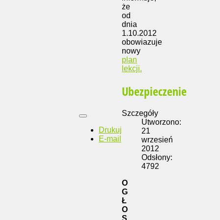
że
od
dnia
1.10.2012
obowiazuje
nowy
plan
lekcji.
Ubezpieczenie
Szczegóły
Utworzono:
Drukuj
21
E-mail
wrzesień
2012
Odsłony:
4792
O
G
Ł
O
S