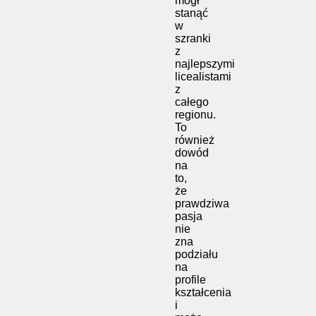
mógł
stanąć
w
szranki
z
najlepszymi
licealistami
z
całego
regionu.
To
również
dowód
na
to,
że
prawdziwa
pasja
nie
zna
podziału
na
profile
kształcenia
i