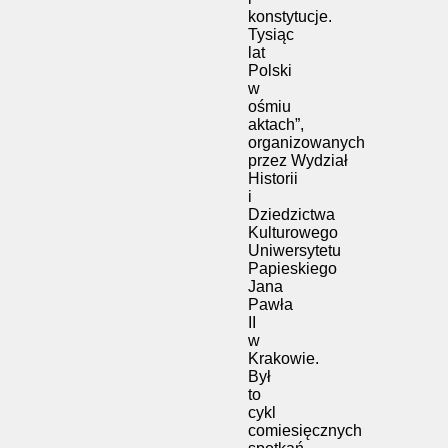
konstytucje.
Tysiąc
lat
Polski
w
ośmiu
aktach”,
organizowanych
przez Wydział
Historii
i
Dziedzictwa
Kulturowego
Uniwersytetu
Papieskiego
Jana
Pawła
II
w
Krakowie.
Był
to
cykl
comiesięcznych