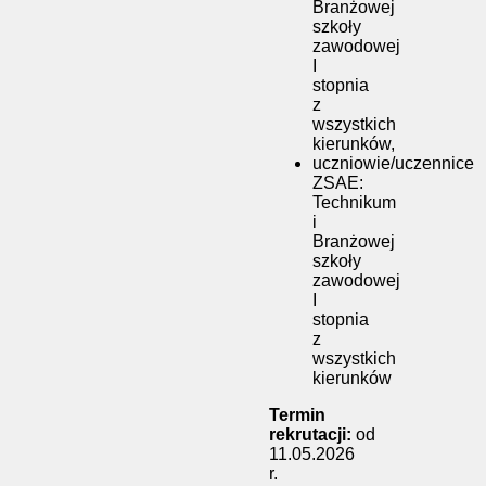
Branżowej
szkoły
zawodowej
I
stopnia
z
wszystkich
kierunków,
uczniowie/uczennice
ZSAE:
Technikum
i
Branżowej
szkoły
zawodowej
I
stopnia
z
wszystkich
kierunków
Termin
rekrutacji:
od
11.05.2026
r.