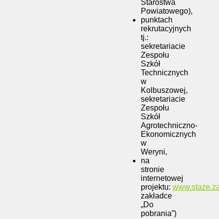
Starostwa
Powiatowego),
punktach
rekrutacyjnych
tj.:
sekretariacie
Zespołu
Szkół
Technicznych
w
Kolbuszowej,
sekretariacie
Zespołu
Szkół
Agrotechniczno-
Ekonomicznych
w
Weryni,
na
stronie
internetowej
projektu:
www.staze.z
zakładce
„Do
pobrania”)