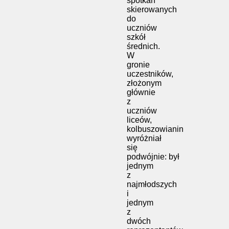
spotkań
skierowanych
do
uczniów
szkół
średnich.
W
gronie
uczestników,
złożonym
głównie
z
uczniów
liceów,
kolbuszowianin
wyróżniał
się
podwójnie: był
jednym
z
najmłodszych
i
jednym
z
dwóch