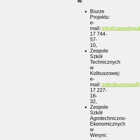
w:
Biurze
Projektu:
e-
mail:
info@zawodowak
17 744-
57-
10,
Zespole
Szkół
Technicznych
w
Kolbuszowej:
e-
mail:
zstkolbuszowa@
17 227-
16-
32,
Zespole
Szkół
Agrotechniczno-
Ekonomicznych
w
Weryni: