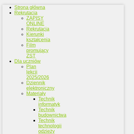
Strona główna
Rekrutacja
ZAPISY
ONLINE
Rekrutacja
Kierunki
kształcenia
Film
promujący
ZST
Dla uczniów
Plan
lekcji
2025/2026
Dziennik
elektroniczny
Materiały
Technik
informatyk
Technik
budownictwa
Technik
technologii
odzieży