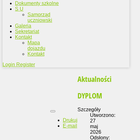
Dokumenty szkolne
S U
Samorząd
uczniowski
Galeria
Sekretariat
Kontakt
Mapa
dojazdu
Kontakt
Login
Register
Aktualności
DYPLOM
Szczegóły
Utworzono:
Drukuj
27
E-mail
maj
2026
Odsłony: