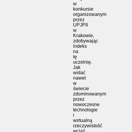
w
konkursie
organizowanym
przez
UPJPII
w
Krakowie,
zdobywając
indeks
na
tę
uczelnię.
Jak
widać
nawet
w
świecie
zdominowanym
przez
nowoczesne
technologie
i
wirtualną
rzeczywistość
wciąż