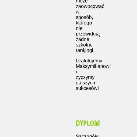
może
zaowocować
w
sposób,
którego
nie
przewidują
żadne
szkolne
rankingi.
Gratulujemy
Maksymilianowi
i
życzymy
dalszych
sukcesów!
DYPLOM
Szczegóły