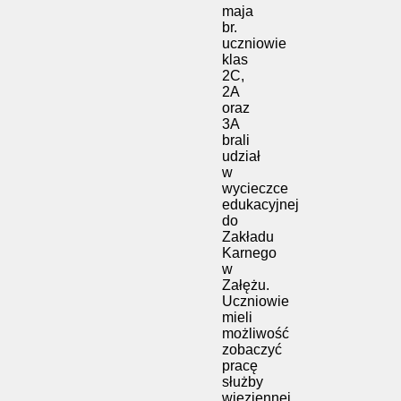
maja
br.
uczniowie
klas
2C,
2A
oraz
3A
brali
udział
w
wycieczce
edukacyjnej
do
Zakładu
Karnego
w
Załężu.
Uczniowie
mieli
możliwość
zobaczyć
pracę
służby
więziennej,