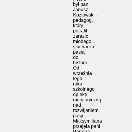
był pan
Janusz
Kozłowski –
pedagog,
który
potrafił
zarazić
młodego
słuchacza
pasją
do
historii.
Od
września
tego
roku
szkolnego
opiekę
merytoryczną
nad
rozwijaniem
pasji
Maksymiliana
przejęła pani
Barbara