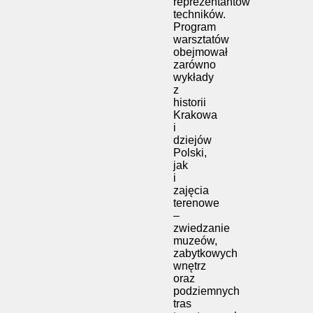
reprezentantów
techników.
Program
warsztatów
obejmował
zarówno
wykłady
z
historii
Krakowa
i
dziejów
Polski,
jak
i
zajęcia
terenowe
–
zwiedzanie
muzeów,
zabytkowych
wnętrz
oraz
podziemnych
tras