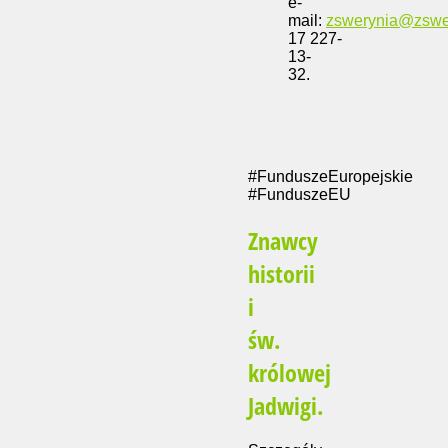
e-
mail:
zswerynia@zswer
17 227-
13-
32.
#FunduszeEuropejskie
#FunduszeEU
Znawcy
historii
i
św.
królowej
Jadwigi.