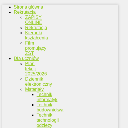
Strona główna
Rekrutacja
ZAPISY
ONLINE
Rekrutacja
Kierunki
kształcenia
Film
promujący
ZST
Dla uczniów
Plan
lekcji
2025/2026
Dziennik
elektroniczny
Materiały
Technik
informatyk
Technik
budownictwa
Technik
technologii
odzieży