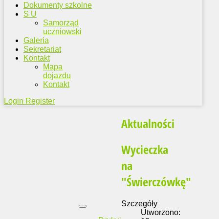
Dokumenty szkolne
S U
Samorząd
uczniowski
Galeria
Sekretariat
Kontakt
Mapa
dojazdu
Kontakt
Login
Register
Aktualności
Wycieczka
na
"Świerczówkę"
Szczegóły
Utworzono: