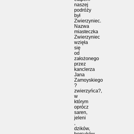
naszej
podróży
był
Zwierzyniec.
Nazwa
miasteczka
Zwierzyniec
wzięła
się
od
założonego
przez
kanclerza
Jana
Zamoyskiego
?
zwierzyńca?,
w
którym
oprócz
saren,
jeleni
,
dzików,
borsuków,