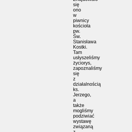
się
ono
w
piwnicy
kościoła
pw.
Św.
Stanisława
Kostki.
Tam
usłyszeliśmy
życiorys,
zapoznaliśmy
się
z
działalnością
ks.
Jerzego,
a
także
mogliśmy
podziwiać
wystawę
związaną
z