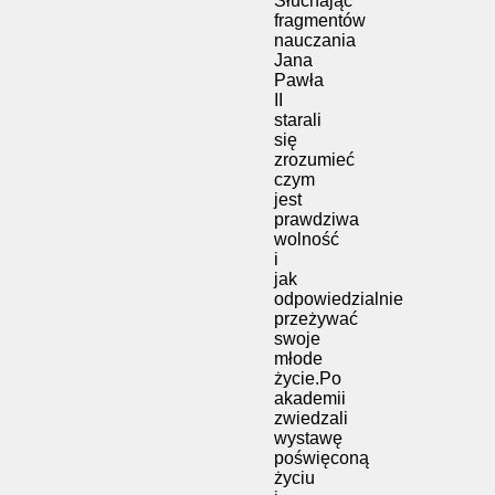
Słuchając
fragmentów
nauczania
Jana
Pawła
II
starali
się
zrozumieć
czym
jest
prawdziwa
wolność
i
jak
odpowiedzialnie
przeżywać
swoje
młode
życie.Po
akademii
zwiedzali
wystawę
poświęconą
życiu