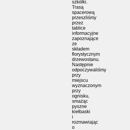
szkółki.
Trasą
spacerową
przeszliśmy
przez
tablice
informacyjne
zapoznające
ze
składem
florystycznym
drzewostanu.
Następnie
odpoczywaliśmy
przy
miejscu
wyznaczonym
przy
ognisku,
smażąc
pyszne
kiełbaski
i
rozmawiając
o