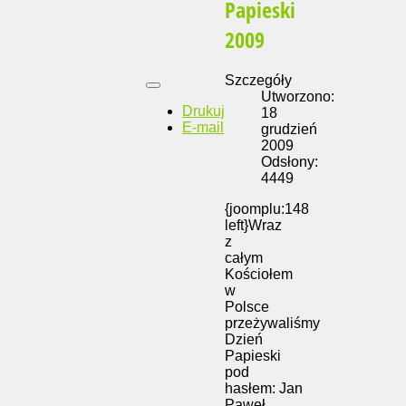
Papieski
2009
Szczegóły
Utworzono:
Drukuj
18
E-mail
grudzień
2009
Odsłony:
4449
{joomplu:148
left}Wraz
z
całym
Kościołem
w
Polsce
przeżywaliśmy
Dzień
Papieski
pod
hasłem: Jan
Paweł