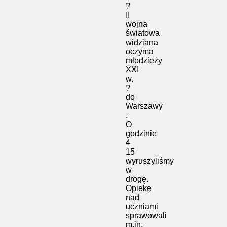
?
II
wojna
światowa
widziana
oczyma
młodzieży
XXI
w.
?
do
Warszawy
.
O
godzinie
4
15
wyruszyliśmy
w
drogę.
Opiekę
nad
uczniami
sprawowali
m.in.