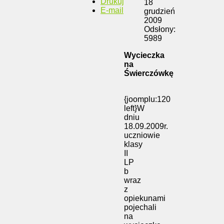
Drukuj
18
E-mail
grudzień
2009
Odsłony:
5989
Wycieczka
na
Świerczówkę
{joomplu:120
left}W
dniu
18.09.2009r.
uczniowie
klasy
II
LP
b
wraz
z
opiekunami
pojechali
na