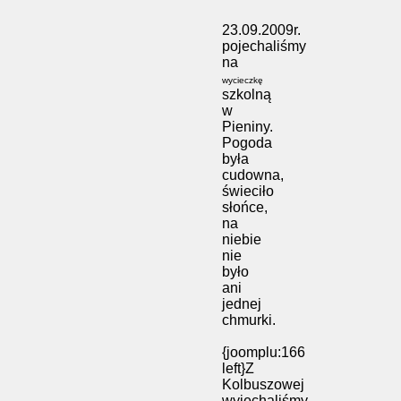
23.09.2009r.
pojechaliśmy
na
wycieczkę
szkolną
w
Pieniny.
Pogoda
była
cudowna,
świeciło
słońce,
na
niebie
nie
było
ani
jednej
chmurki.
{joomplu:166
left}Z
Kolbuszowej
wyjechaliśmy