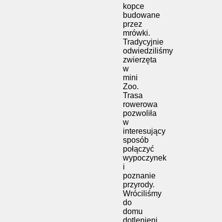
kopce
budowane
przez
mrówki.
Tradycyjnie
odwiedziliśmy
zwierzęta
w
mini
Zoo.
Trasa
rowerowa
pozwoliła
w
interesujący
sposób
połączyć
wypoczynek
i
poznanie
przyrody.
Wróciliśmy
do
domu
dotlenieni