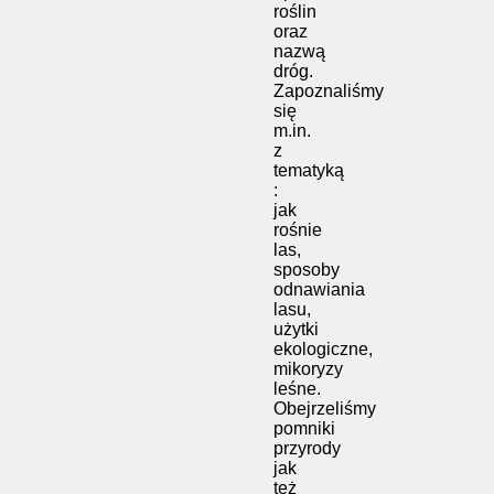
roślin
oraz
nazwą
dróg.
Zapoznaliśmy
się
m.in.
z
tematyką
:
jak
rośnie
las,
sposoby
odnawiania
lasu,
użytki
ekologiczne,
mikoryzy
leśne.
Obejrzeliśmy
pomniki
przyrody
jak
też