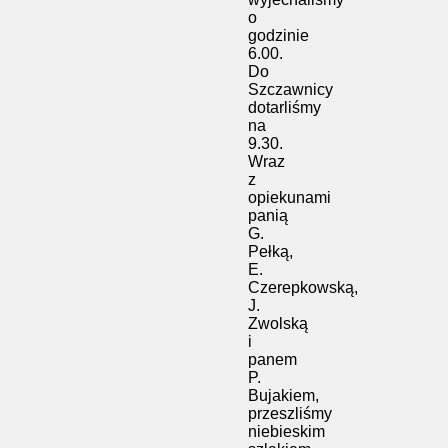
o
godzinie
6.00.
Do
Szczawnicy
dotarliśmy
na
9.30.
Wraz
z
opiekunami
panią
G.
Pełką,
E.
Czerepkowską,
J.
Zwolską
i
panem
P.
Bujakiem,
przeszliśmy
niebieskim