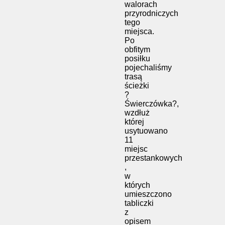
walorach
przyrodniczych
tego
miejsca.
Po
obfitym
posiłku
pojechaliśmy
trasą
ścieżki
?
Świerczówka?,
wzdłuż
której
usytuowano
11
miejsc
przestankowych
,
w
których
umieszczono
tabliczki
z
opisem