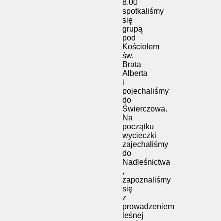
8.00
spotkaliśmy
się
grupą
pod
Kościołem
św.
Brata
Alberta
i
pojechaliśmy
do
Świerczowa.
Na
początku
wycieczki
zajechaliśmy
do
Nadleśnictwa
,
zapoznaliśmy
się
z
prowadzeniem
leśnej