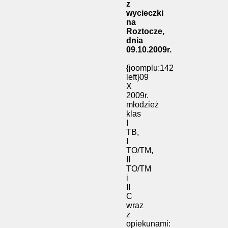
z
wycieczki
na
Roztocze,
dnia
09.10.2009r.
{joomplu:142
left}09
X
2009r.
młodzież
klas
I
TB,
I
TO/TM,
II
TO/TM
i
II
C
wraz
z
opiekunami: