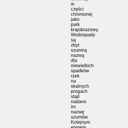
w
części
chronionej
jako
park
krajobrazowy.
Wodospady
są
zbyt
szumną
nazwą
dla
niewielkich
spadków
rzek
na
skalnych
progach
stąd
nadano
im
nazwę
szumów.
Kolejnym
etapem