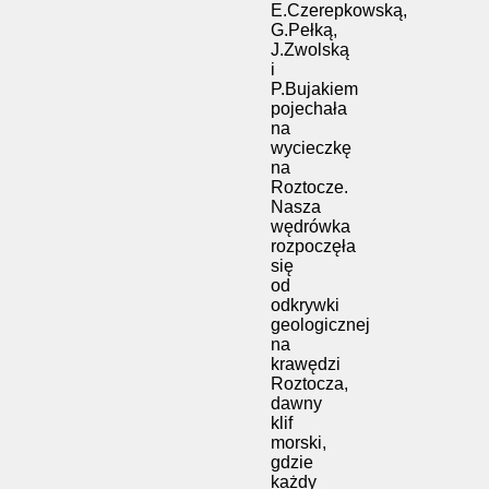
E.Czerepkowską,
G.Pełką,
J.Zwolską
i
P.Bujakiem
pojechała
na
wycieczkę
na
Roztocze.
Nasza
wędrówka
rozpoczęła
się
od
odkrywki
geologicznej
na
krawędzi
Roztocza,
dawny
klif
morski,
gdzie
każdy