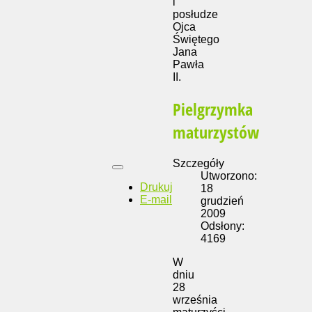
i
posłudze
Ojca
Świętego
Jana
Pawła
II.
Pielgrzymka
maturzystów
Szczegóły
Utworzono:
Drukuj
18
E-mail
grudzień
2009
Odsłony:
4169
W
dniu
28
września