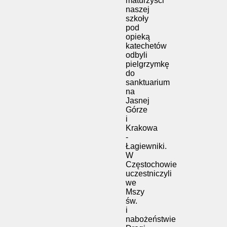
maturzyści
naszej
szkoły
pod
opieką
katechetów
odbyli
pielgrzymkę
do
sanktuarium
na
Jasnej
Górze
i
Krakowa
-
Łagiewniki.
W
Częstochowie
uczestniczyli
we
Mszy
św.
i
nabożeństwie