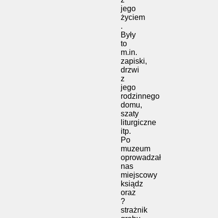
jego
życiem
.
Były
to
m.in.
zapiski,
drzwi
z
jego
rodzinnego
domu,
szaty
liturgiczne
itp.
Po
muzeum
oprowadzał
nas
miejscowy
ksiądz
oraz
?
strażnik