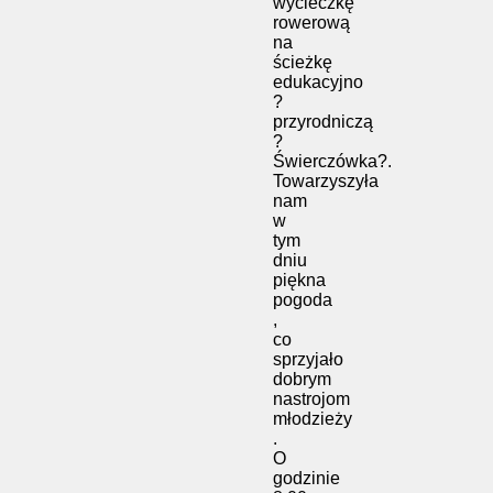
wycieczkę
rowerową
na
ścieżkę
edukacyjno
?
przyrodniczą
?
Świerczówka?.
Towarzyszyła
nam
w
tym
dniu
piękna
pogoda
,
co
sprzyjało
dobrym
nastrojom
młodzieży
.
O
godzinie