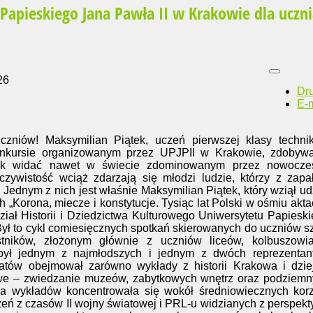
Papieskiego Jana Pawła II w Krakowie dla uczn
26
Dr
E-m
czniów! Maksymilian Piątek, uczeń pierwszej klasy techni
onkursie organizowanym przez UPJPII w Krakowie, zdobywa
Jak widać nawet w świecie zdominowanym przez nowocze
eczywistość wciąż zdarzają się młodzi ludzie, którzy z zap
i. Jednym z nich jest właśnie Maksymilian Piątek, który wziął ud
 „Korona, miecze i konstytucje. Tysiąc lat Polski w ośmiu akta
ał Historii i Dziedzictwa Kulturowego Uniwersytetu Papiesk
Był to cykl comiesięcznych spotkań skierowanych do uczniów s
tników, złożonym głównie z uczniów liceów, kolbuszowia
 był jednym z najmłodszych i jednym z dwóch reprezentan
atów obejmował zarówno wykłady z historii Krakowa i dzie
enowe – zwiedzanie muzeów, zabytkowych wnętrz oraz podziem
yka wykładów koncentrowała się wokół średniowiecznych kor
zeń z czasów II wojny światowej i PRL-u widzianych z perspek