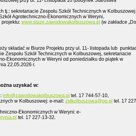
buszowej przy ul. 11- Listopada 10 (budynek Starostwa
h tj.: sekretariacie Zespołu Szkół Technicznych w Kolbuszowej
u Szkół Agrotechniczno-Ekonomicznych w Weryni,
j projektu:
www.staze.zawodowakolbuszowa.pl
(w zakładce „D
ży składać w Biurze Projektu przy ul. 11- listopada lub
punkta
iacie Zespołu Szkół Technicznych w Kolbuszowej, sekretariacie
no-Ekonomicznych w Weryni od poniedziałku do piątek w
ia 22.05.2026 r.
można uzyskać w:
l:
info@zawodowakolbuszowa.pl
tel. 17 744-57-10,
cznych w Kolbuszowej: e-mail:
zstkolbuszowa@op.pl
tel. 17 227
chniczno-Ekonomicznych w Weryni: e-
ynia.pl
tel. 17 227-13-32.