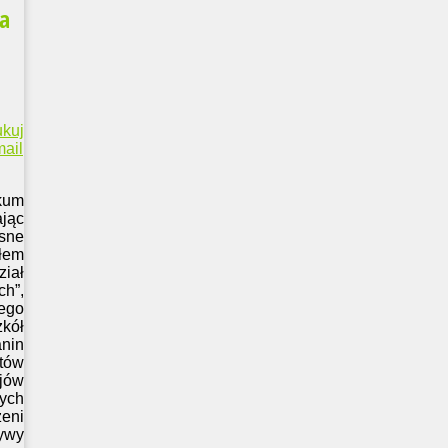
ia
ukuj
ail
kum
jąc
sne
ałem
ział
ch”,
iego
zkół
nin
tów
jów
nych
zeni
tywy