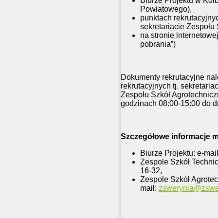
Biurze Projektu w Kol
Powiatowego),
punktach rekrutacyjnyc
sekretariacie Zespoł
na stronie internetowe
pobrania”)
Dokumenty rekrutacyjne nale
rekrutacyjnych tj. sekretar
Zespołu Szkół Agrotechnicz
godzinach 08:00-15:00 do dn
Szczegółowe informacje 
Biurze Projektu: e-mai
Zespole Szkół Techni
16-32,
Zespole Szkół Agrote
mail:
zswerynia@zswer