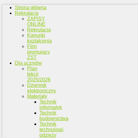
Strona główna
Rekrutacja
ZAPISY
ONLINE
Rekrutacja
Kierunki
kształcenia
Film
promujący
ZST
Dla uczniów
Plan
lekcji
2025/2026
Dziennik
elektroniczny
Materiały
Technik
informatyk
Technik
budownictwa
Technik
technologii
odzieży