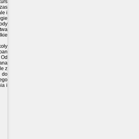
urs
zas
le i
gie
rody
twa
kie
koły
 pan
. Od
ana
le z
 do
łego
ia i