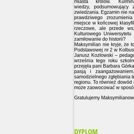
miasta królów. Kulmi
wiedzy, podsumowujący z
zwiedzania. Egzamin nie nal
prawdziwego zrozumienia 
miejsce w końcowej klasyfi
rzeczowe, ale przede wsz
Kulturowego Uniwersytetu 
zamiłowanie do historii?
Maksymilian nie kryje, że to
Podstawowej nr 2 w Kolbus
Janusz Kozłowski – pedagog
września tego roku szkol
przejęła pani Barbara Górka
pasją i zaangażowaniem
samodzielnego zgłębiania te
regionu. To również dowód n
może zaowocować w sposób, 
Gratulujemy Maksymilianowi
DYPLOM