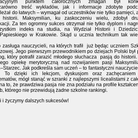
nacyjnym punktem całorocznych zmagań był konk
arówno treść wykładów, jak i informacje zdobyte podc
eżał do łatwych – wymagał od uczestników nie tylko pamięci, a
historii. Maksymilian, ku zaskoczeniu wielu, zdobył dru
kacji. Za ten ogromny sukces otrzymał nie tylko dyplom i nag
ystkim indeks na studia, na Wydział Historii i Dziedzic
Papieskiego w Krakowie. Skąd u ucznia technikum tak wiel
 zasługa nauczycieli, na których trafił
już będąc uczniem Sz
zowej. Jego pierwszym przewodnikiem po dziejach Polski był
, który potrafił zarazić młodego słuchacza
pasją do historii
nego opiekę merytoryczną nad rozwijaniem pasji Maksymili
–Starzec. Jak podkreśla sam uczeń – to fantastyczni nauczycie
. To dzięki ich lekcjom, dyskusjom oraz zachęcaniem
matów, mógł stanąć w szranki z najlepszymi licealistami z ca
a to, że prawdziwa pasja nie zna podziału na profile kształcen
którego nie przewidują żadne szkolne rankingi.
 i życzymy dalszych sukcesów!