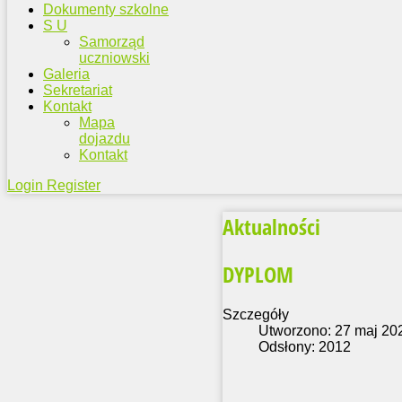
Dokumenty szkolne
S U
Samorząd
uczniowski
Galeria
Sekretariat
Kontakt
Mapa
dojazdu
Kontakt
Login
Register
Aktualności
DYPLOM
Szczegóły
Utworzono: 27 maj 20
Odsłony: 2012