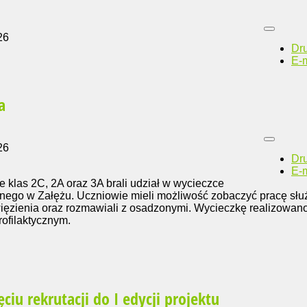
26
Dr
E-m
a
26
Dr
E-m
e klas 2C, 2A oraz 3A brali udział w wycieczce
nego w Załężu. Uczniowie mieli możliwość zobaczyć pracę słu
 więzienia oraz rozmawiali z osadzonymi. Wycieczkę realizowan
rofilaktycznym.
ciu rekrutacji do I edycji projektu