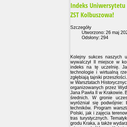
Indeks Uniwersytetu 
ZST Kolbuszowa!
Szczegóły
Utworzono: 26 maj 20
Odsłony: 294
Kolejny sukces naszych u
wywalczył II miejsce w k
indeks na tę uczelnię. 
technologie i wirtualną rz
zgłębiają tajniki przeszłośc
w Warsztatach Historycznych
organizowanych przez Wydzi
Jana Pawła II w Krakowie. 
średnich. W gronie uczes
wyróżniał się podwójnie:
techników. Program warszt
Polski, jak i zajęcia ter
tras turystycznych. Temat
grodu Kraka, a także wydar