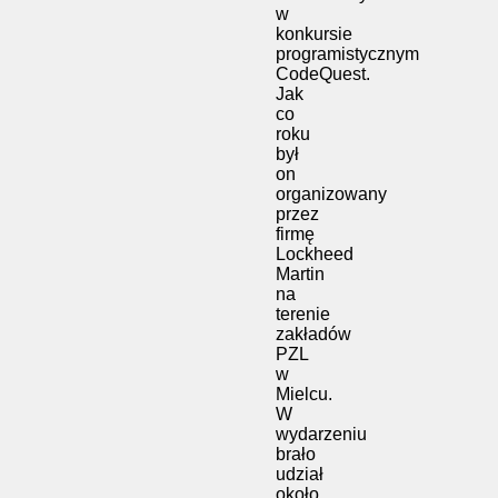
w
konkursie
programistycznym
CodeQuest.
Jak
co
roku
był
on
organizowany
przez
firmę
Lockheed
Martin
na
terenie
zakładów
PZL
w
Mielcu.
W
wydarzeniu
brało
udział
około