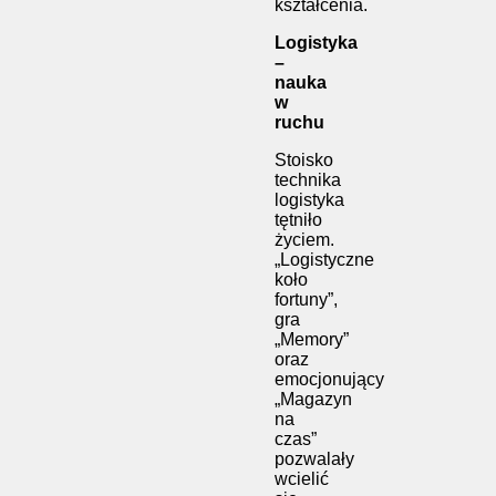
kształcenia.
Logistyka
–
nauka
w
ruchu
Stoisko
technika
logistyka
tętniło
życiem.
„Logistyczne
koło
fortuny”,
gra
„Memory”
oraz
emocjonujący
„Magazyn
na
czas”
pozwalały
wcielić