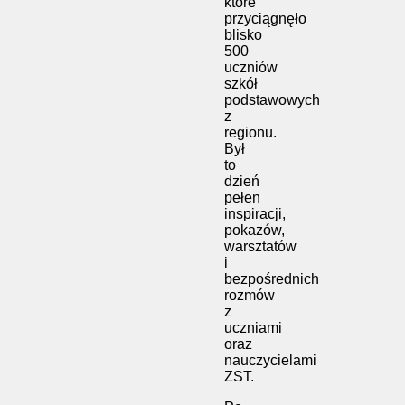
które
przyciągnęło
blisko
500
uczniów
szkół
podstawowych
z
regionu.
Był
to
dzień
pełen
inspiracji,
pokazów,
warsztatów
i
bezpośrednich
rozmów
z
uczniami
oraz
nauczycielami
ZST.