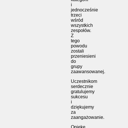
i
jednocześnie
trzeci
wśród
wszystkich
zespołów.
Z
tego
powodu
zostali
przeniesieni
do
grupy
zaawansowanej.
Uczestnikom
serdecznie
gratulujemy
sukcesu
i
dziękujemy
za
zaangażowanie.
Opiekę