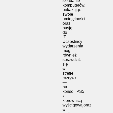
składanie
komputerów,
pokazując
swoje
umiejętności
oraz
pasję
do
IT.
Uczestnicy
wydarzenia
mogli
również
sprawdzić
się
w
strefie
rozrywki
—
na
konsoli PS5
z
kierownicą
wyścigową oraz
w