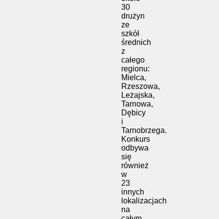
30
drużyn
ze
szkół
średnich
z
całego
regionu:
Mielca,
Rzeszowa,
Leżajska,
Tarnowa,
Dębicy
i
Tarnobrzega.
Konkurs
odbywa
się
również
w
23
innych
lokalizacjach
na
całym