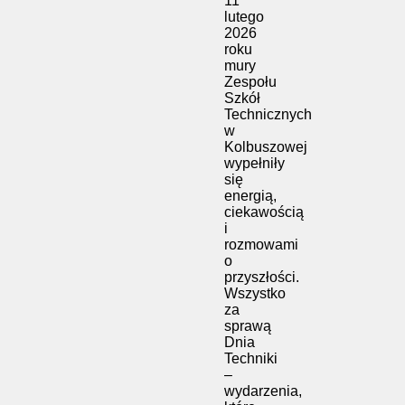
11
lutego
2026
roku
mury
Zespołu
Szkół
Technicznych
w
Kolbuszowej
wypełniły
się
energią,
ciekawością
i
rozmowami
o
przyszłości.
Wszystko
za
sprawą
Dnia
Techniki
–
wydarzenia,