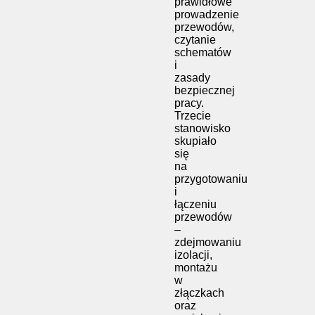
prawidłowe
prowadzenie
przewodów,
czytanie
schematów
i
zasady
bezpiecznej
pracy.
Trzecie
stanowisko
skupiało
się
na
przygotowaniu
i
łączeniu
przewodów
–
zdejmowaniu
izolacji,
montażu
w
złączkach
oraz