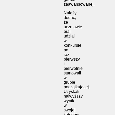
zaawansowanej.
Należy
dodać,
że
uczniowie
brali
udział
w
konkursie
po
raz
pierwszy
i
pierwotnie
startowali
w
grupie
początkującej.
Uzyskali
najwyższy
wynik
w
swojej
kategorii