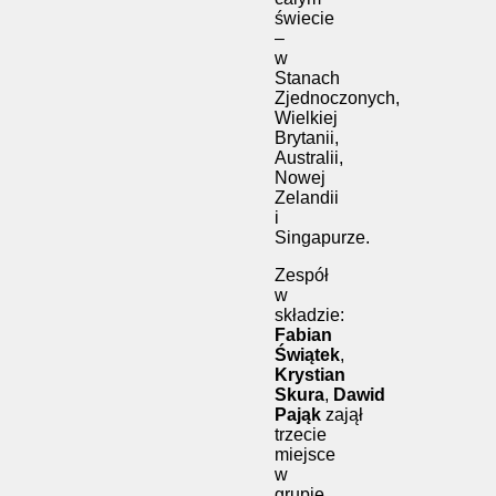
świecie
–
w
Stanach
Zjednoczonych,
Wielkiej
Brytanii,
Australii,
Nowej
Zelandii
i
Singapurze.
Zespół
w
składzie:
Fabian
Świątek
,
Krystian
Skura
,
Dawid
Pająk
zajął
trzecie
miejsce
w
grupie