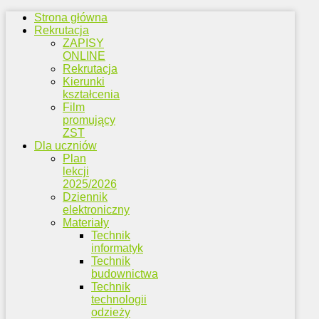
Strona główna
Rekrutacja
ZAPISY
ONLINE
Rekrutacja
Kierunki
kształcenia
Film
promujący
ZST
Dla uczniów
Plan
lekcji
2025/2026
Dziennik
elektroniczny
Materiały
Technik
informatyk
Technik
budownictwa
Technik
technologii
odzieży