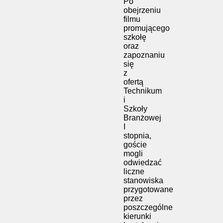
Po
obejrzeniu
filmu
promującego
szkołę
oraz
zapoznaniu
się
z
ofertą
Technikum
i
Szkoły
Branżowej
I
stopnia,
goście
mogli
odwiedzać
liczne
stanowiska
przygotowane
przez
poszczególne
kierunki