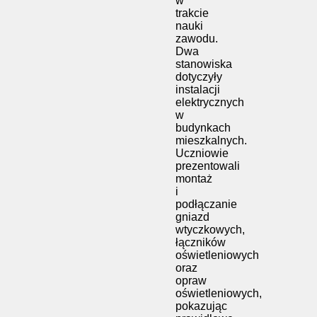
w
trakcie
nauki
zawodu.
Dwa
stanowiska
dotyczyły
instalacji
elektrycznych
w
budynkach
mieszkalnych.
Uczniowie
prezentowali
montaż
i
podłączanie
gniazd
wtyczkowych,
łączników
oświetleniowych
oraz
opraw
oświetleniowych,
pokazując