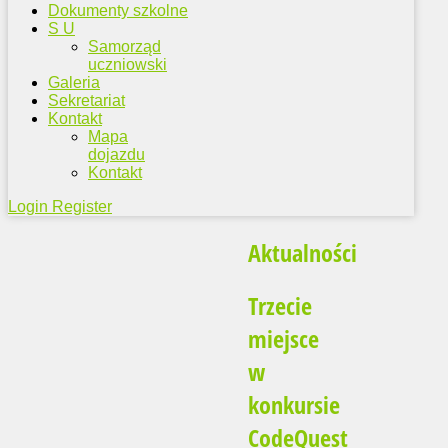
Dokumenty szkolne
S U
Samorząd
uczniowski
Galeria
Sekretariat
Kontakt
Mapa
dojazdu
Kontakt
Login
Register
Aktualności
Trzecie
miejsce
w
konkursie
CodeQuest