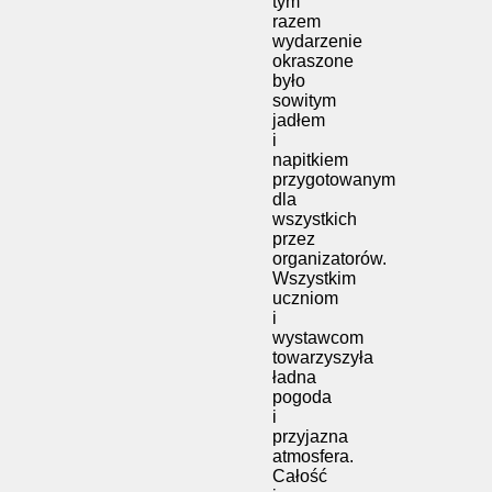
tym
razem
wydarzenie
okraszone
było
sowitym
jadłem
i
napitkiem
przygotowanym
dla
wszystkich
przez
organizatorów.
Wszystkim
uczniom
i
wystawcom
towarzyszyła
ładna
pogoda
i
przyjazna
atmosfera.
Całość