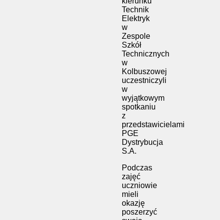
kierunku
Technik
Elektryk
w
Zespole
Szkół
Technicznych
w
Kolbuszowej
uczestniczyli
w
wyjątkowym
spotkaniu
z
przedstawicielami
PGE
Dystrybucja
S.A.
Podczas
zajęć
uczniowie
mieli
okazję
poszerzyć