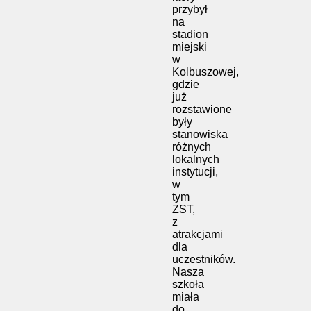
przybył
na
stadion
miejski
w
Kolbuszowej,
gdzie
już
rozstawione
były
stanowiska
różnych
lokalnych
instytucji,
w
tym
ZST,
z
atrakcjami
dla
uczestników.
Nasza
szkoła
miała
do