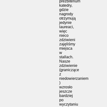
prezbiterium
katedry,
gdzie
nagrody
otrzymują
jedynie
laureaci,
więc
nieco
zdziwieni
zajęliśmy
miejsca
w
stallach.
Nasze
zdziwienie
(graniczące
z
niedowierzaniem
)
wzrosło
jeszcze
bardziej
po
wyczytaniu