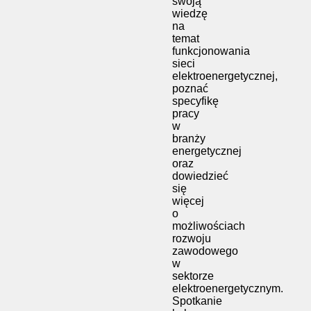
swoją
wiedzę
na
temat
funkcjonowania
sieci
elektroenergetycznej,
poznać
specyfikę
pracy
w
branży
energetycznej
oraz
dowiedzieć
się
więcej
o
możliwościach
rozwoju
zawodowego
w
sektorze
elektroenergetycznym.
Spotkanie