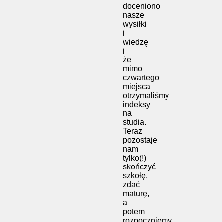
doceniono
nasze
wysiłki
i
wiedzę
i
że
mimo
czwartego
miejsca
otrzymaliśmy
indeksy
na
studia.
Teraz
pozostaje
nam
tylko(!)
skończyć
szkołę,
zdać
maturę,
a
potem
rozpoczniemy