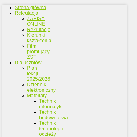
Strona główna
Rekrutacja
ZAPISY
ONLINE
Rekrutacja
Kierunki
kształcenia
Film
promujący
ZST
Dla uczniów
Plan
lekcji
2025/2026
Dziennik
elektroniczny
Materiały
Technik
informatyk
Technik
budownictwa
Technik
technologii
odzieży