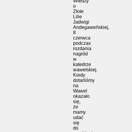
Wiedzy
o
Złote
Lilie
Jadwigi
Andegaweńskiej,
8
czerwca
podczas
rozdania
nagród
w
katedrze
wawelskiej.
Kiedy
dotarliśmy
na
Wawel
okazało
się,
że
mamy
udać
się
do