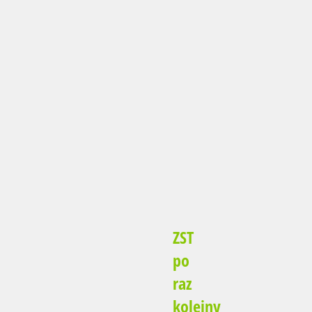
ZST
po
raz
kolejny