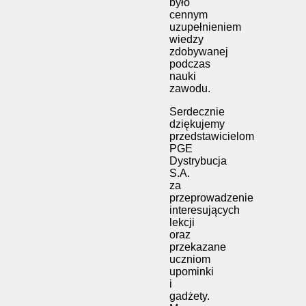
było
cennym
uzupełnieniem
wiedzy
zdobywanej
podczas
nauki
zawodu.
Serdecznie
dziękujemy
przedstawicielom
PGE
Dystrybucja
S.A.
za
przeprowadzenie
interesujących
lekcji
oraz
przekazane
uczniom
upominki
i
gadżety.