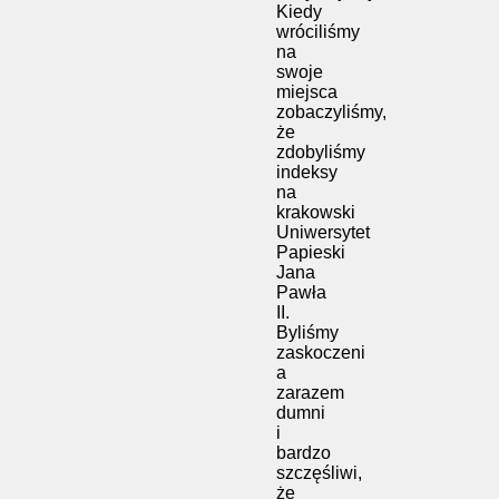
Kiedy
wróciliśmy
na
swoje
miejsca
zobaczyliśmy,
że
zdobyliśmy
indeksy
na
krakowski
Uniwersytet
Papieski
Jana
Pawła
II.
Byliśmy
zaskoczeni
a
zarazem
dumni
i
bardzo
szczęśliwi,
że