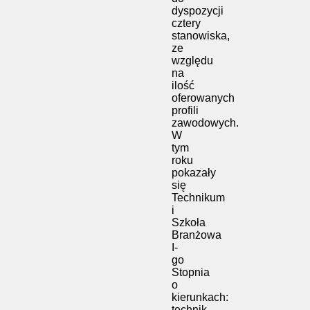
dyspozycji
cztery
stanowiska,
ze
względu
na
ilość
oferowanych
profili
zawodowych.
W
tym
roku
pokazały
się
Technikum
i
Szkoła
Branżowa
I-
go
Stopnia
o
kierunkach:
technik