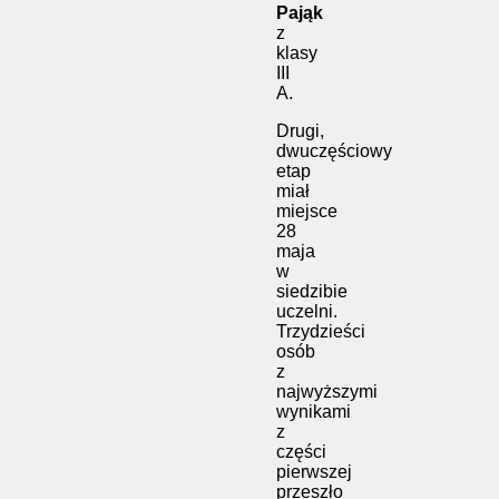
Pająk
z
klasy
III
A.
Drugi,
dwuczęściowy
etap
miał
miejsce
28
maja
w
siedzibie
uczelni.
Trzydzieści
osób
z
najwyższymi
wynikami
z
części
pierwszej
przeszło