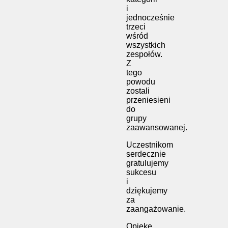
i
jednocześnie
trzeci
wśród
wszystkich
zespołów.
Z
tego
powodu
zostali
przeniesieni
do
grupy
zaawansowanej.
Uczestnikom
serdecznie
gratulujemy
sukcesu
i
dziękujemy
za
zaangażowanie.
Opiekę