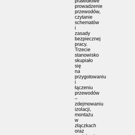
prawidłowe
prowadzenie
przewodów,
czytanie
schematów
i
zasady
bezpiecznej
pracy.
Trzecie
stanowisko
skupiało
się
na
przygotowaniu
i
łączeniu
przewodów
–
zdejmowaniu
izolacji,
montażu
w
złączkach
oraz