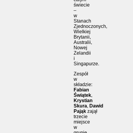
świecie
–
w
Stanach
Zjednoczonych,
Wielkiej
Brytanii,
Australii,
Nowej
Zelandii
i
Singapurze.
Zespół
w
składzie:
Fabian
Świątek
,
Krystian
Skura
,
Dawid
Pająk
zajął
trzecie
miejsce
w
grupie