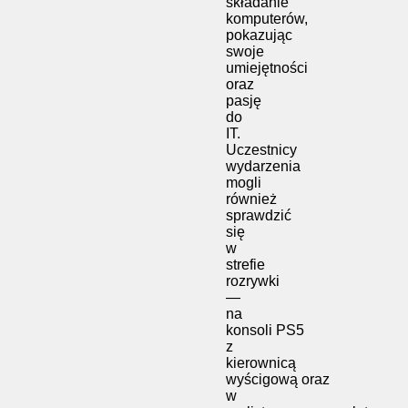
składanie
komputerów,
pokazując
swoje
umiejętności
oraz
pasję
do
IT.
Uczestnicy
wydarzenia
mogli
również
sprawdzić
się
w
strefie
rozrywki
—
na
konsoli PS5
z
kierownicą
wyścigową oraz
w