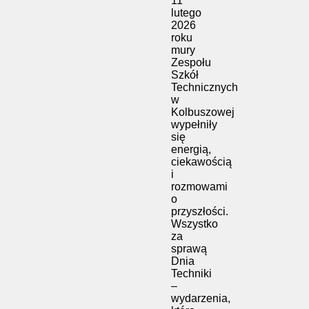
11
lutego
2026
roku
mury
Zespołu
Szkół
Technicznych
w
Kolbuszowej
wypełniły
się
energią,
ciekawością
i
rozmowami
o
przyszłości.
Wszystko
za
sprawą
Dnia
Techniki
–
wydarzenia,