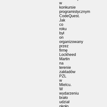
w
konkursie
programistycznym
CodeQuest.
Jak
co
roku
był
on
organizowany
przez
firmę
Lockheed
Martin
na
terenie
zakładów
PZL
w
Mielcu.
W
wydarzeniu
brało
udział
około