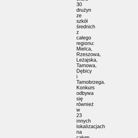
30
drużyn
ze
szkół
średnich
z
całego
regionu:
Mielca,
Rzeszowa,
Leżajska,
Tarnowa,
Dębicy
i
Tarnobrzega.
Konkurs
odbywa
się
również
w
23
innych
lokalizacjach
na
całym