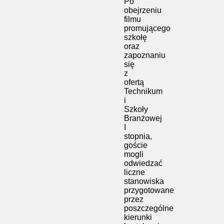
Po
obejrzeniu
filmu
promującego
szkołę
oraz
zapoznaniu
się
z
ofertą
Technikum
i
Szkoły
Branżowej
I
stopnia,
goście
mogli
odwiedzać
liczne
stanowiska
przygotowane
przez
poszczególne
kierunki