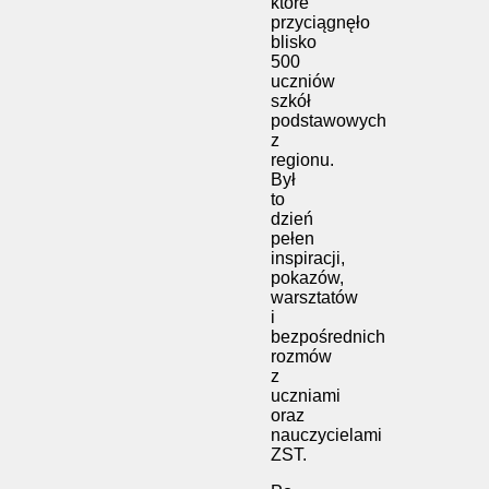
które
przyciągnęło
blisko
500
uczniów
szkół
podstawowych
z
regionu.
Był
to
dzień
pełen
inspiracji,
pokazów,
warsztatów
i
bezpośrednich
rozmów
z
uczniami
oraz
nauczycielami
ZST.