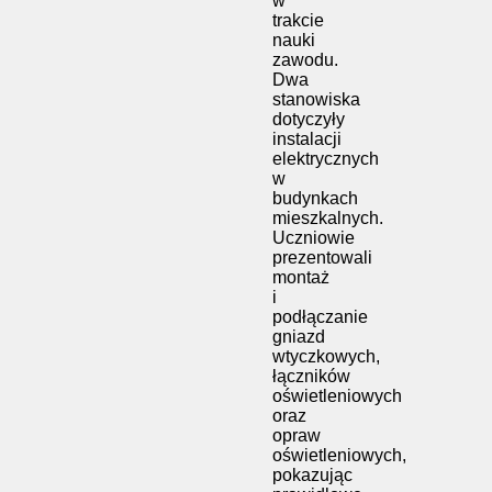
w
trakcie
nauki
zawodu.
Dwa
stanowiska
dotyczyły
instalacji
elektrycznych
w
budynkach
mieszkalnych.
Uczniowie
prezentowali
montaż
i
podłączanie
gniazd
wtyczkowych,
łączników
oświetleniowych
oraz
opraw
oświetleniowych,
pokazując