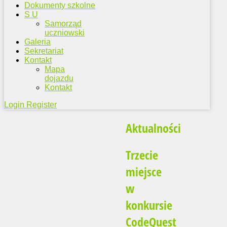
Dokumenty szkolne
S U
Samorząd
uczniowski
Galeria
Sekretariat
Kontakt
Mapa
dojazdu
Kontakt
Login
Register
Aktualności
Trzecie
miejsce
w
konkursie
CodeQuest