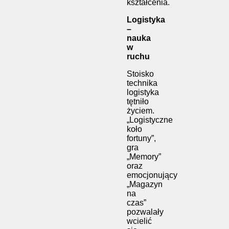
kształcenia.
Logistyka
–
nauka
w
ruchu
Stoisko
technika
logistyka
tętniło
życiem.
„Logistyczne
koło
fortuny”,
gra
„Memory”
oraz
emocjonujący
„Magazyn
na
czas”
pozwalały
wcielić