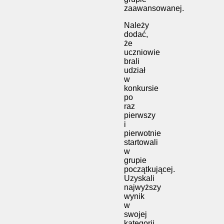
zaawansowanej.
Należy
dodać,
że
uczniowie
brali
udział
w
konkursie
po
raz
pierwszy
i
pierwotnie
startowali
w
grupie
początkującej.
Uzyskali
najwyższy
wynik
w
swojej
kategorii