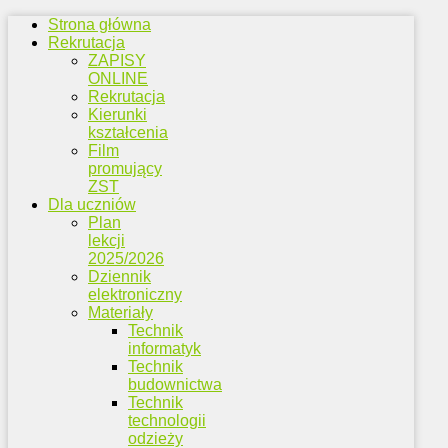
Strona główna
Rekrutacja
ZAPISY
ONLINE
Rekrutacja
Kierunki
kształcenia
Film
promujący
ZST
Dla uczniów
Plan
lekcji
2025/2026
Dziennik
elektroniczny
Materiały
Technik
informatyk
Technik
budownictwa
Technik
technologii
odzieży