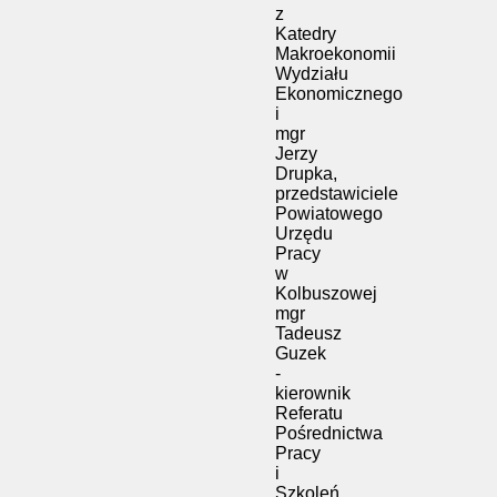
z
Katedry
Makroekonomii
Wydziału
Ekonomicznego
i
mgr
Jerzy
Drupka,
przedstawiciele
Powiatowego
Urzędu
Pracy
w
Kolbuszowej
mgr
Tadeusz
Guzek
-
kierownik
Referatu
Pośrednictwa
Pracy
i
Szkoleń