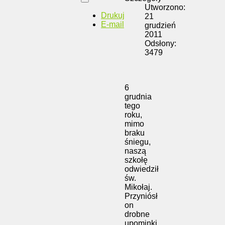
Utworzono:
Drukuj
21
E-mail
grudzień
2011
Odsłony:
3479
6
grudnia
tego
roku,
mimo
braku
śniegu,
naszą
szkołę
odwiedził
św.
Mikołaj.
Przyniósł
on
drobne
upominki