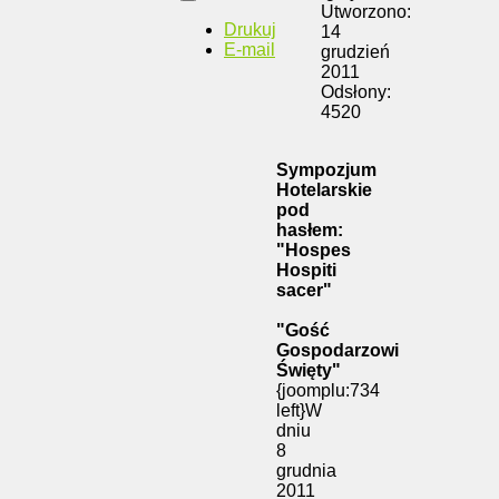
Utworzono:
Drukuj
14
E-mail
grudzień
2011
Odsłony:
4520
Sympozjum
Hotelarskie
pod
hasłem:
"Hospes
Hospiti
sacer"
"Gość
Gospodarzowi
Święty"
{joomplu:734
left}W
dniu
8
grudnia
2011