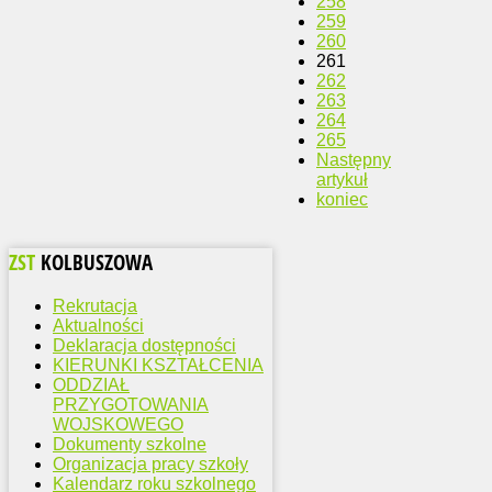
258
259
260
261
262
263
264
265
Następny
artykuł
koniec
ZST
KOLBUSZOWA
Rekrutacja
Aktualności
Deklaracja dostępności
KIERUNKI KSZTAŁCENIA
ODDZIAŁ
PRZYGOTOWANIA
WOJSKOWEGO
Dokumenty szkolne
Organizacja pracy szkoły
Kalendarz roku szkolnego