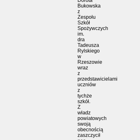
Dorota
Bukowska
z
Zespołu
Szkół
Spożywczych
im.
dra
Tadeusza
Rylskiego
w
Rzeszowie
wraz
z
przedstawicielami
uczniów
z
tychże
szkół.
Z
władz
powiatowych
swoją
obecnością
zaszczycił