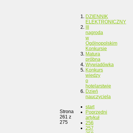
DZIENNIK
ELEKTRONICZNY
III
nagroda
w
Ogólnopolskim
Konkursie
Matura
próbna
Wywiadówka
Konkurs
wiedzy
o
hotelarstwie
Dzień
nauczyciela
start
Strona
Poprzedni
261 z
artykuł
275
256
257