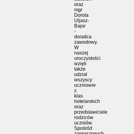
oraz
mgr
Dorota
Uljasz-
Bajor
-
doradca
zawodowy.
W
naszej
uroczystości
wzięli
także
udział
wszyscy
uczniowie
z
klas
hotelarskich
oraz
przedstawiciele
rodziców
uczniów.
Spośród
zaproszonych