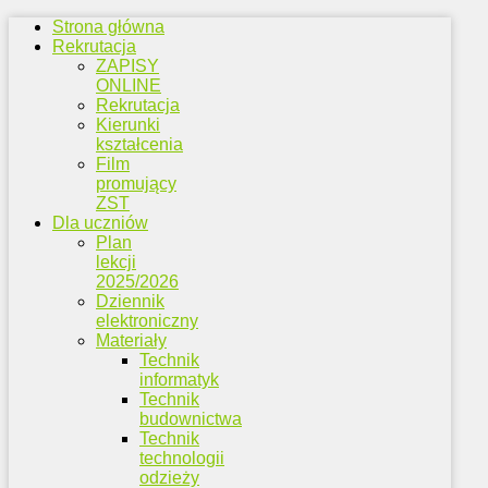
Strona główna
Rekrutacja
ZAPISY
ONLINE
Rekrutacja
Kierunki
kształcenia
Film
promujący
ZST
Dla uczniów
Plan
lekcji
2025/2026
Dziennik
elektroniczny
Materiały
Technik
informatyk
Technik
budownictwa
Technik
technologii
odzieży