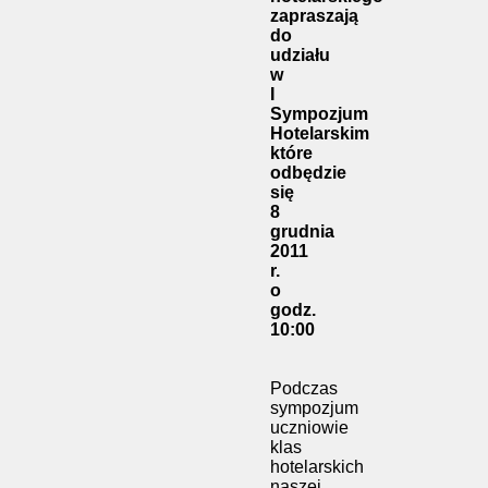
zapraszają
do
udziału
w
I
Sympozjum
Hotelarskim
które
odbędzie
się
8
grudnia
2011
r.
o
godz.
10:00
Podczas
sympozjum
uczniowie
klas
hotelarskich
naszej