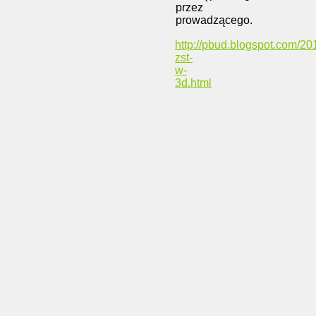
przez
prowadzącego.
http://pbud.blogspot.com/20
zst-
w-
3d.html