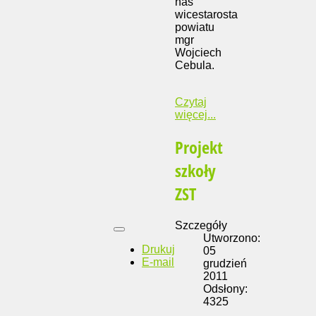
nas
wicestarosta
powiatu
mgr
Wojciech
Cebula.
Czytaj
więcej...
Projekt
szkoły
ZST
Szczegóły
Utworzono:
Drukuj
05
E-mail
grudzień
2011
Odsłony:
4325