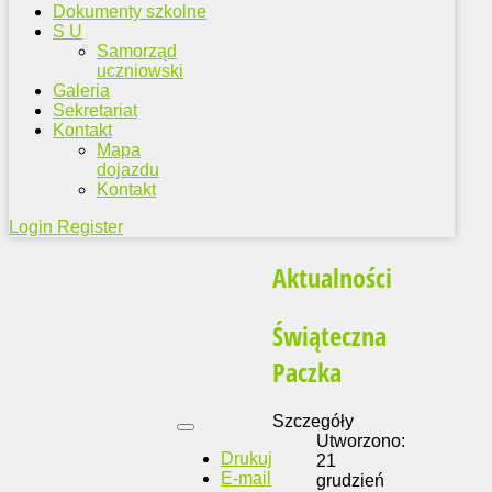
Dokumenty szkolne
S U
Samorząd
uczniowski
Galeria
Sekretariat
Kontakt
Mapa
dojazdu
Kontakt
Login
Register
Aktualności
Świąteczna
Paczka
Szczegóły
Utworzono:
Drukuj
21
E-mail
grudzień