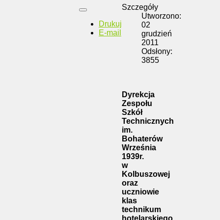
Szczegóły
Utworzono:
Drukuj
02
E-mail
grudzień
2011
Odsłony:
3855
Dyrekcja
Zespołu
Szkół
Technicznych
im.
Bohaterów
Września
1939r.
w
Kolbuszowej
oraz
uczniowie
klas
technikum
hotelarskiego