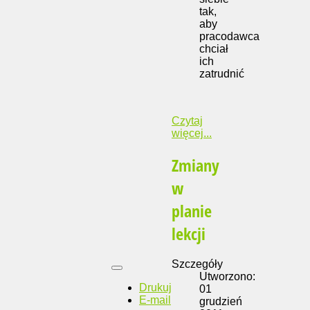
tak,
aby
pracodawca
chciał
ich
zatrudnić
Czytaj
więcej...
Zmiany
w
planie
lekcji
Szczegóły
Utworzono:
Drukuj
01
E-mail
grudzień