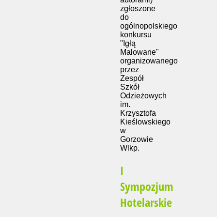
zgłoszone
do
ogólnopolskiego
konkursu
"Igłą
Malowane"
organizowanego
przez
Zespół
Szkół
Odzieżowych
im.
Krzysztofa
Kieślowskiego
w
Gorzowie
Wlkp.
I
Sympozjum
Hotelarskie