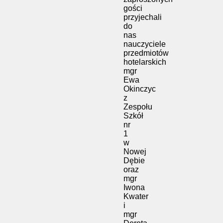
gości
przyjechali
do
nas
nauczyciele
przedmiotów
hotelarskich
mgr
Ewa
Okinczyc
z
Zespołu
Szkół
nr
1
w
Nowej
Dębie
oraz
mgr
Iwona
Kwater
i
mgr