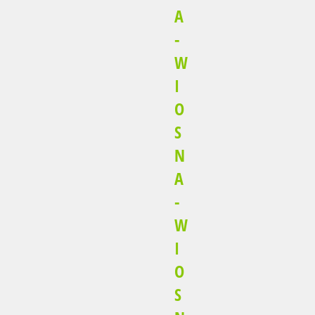
A
-
W
I
O
S
N
A
-
W
I
O
S