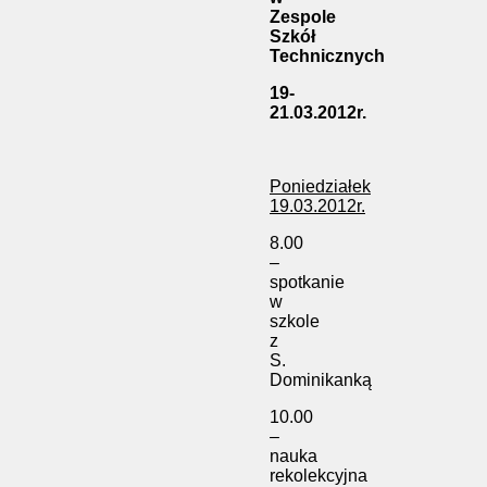
Zespole
Szkół
Technicznych
19-
21.03.2012r.
Poniedziałek
19.03.2012r.
8.00
–
spotkanie
w
szkole
z
S.
Dominikanką
10.00
–
nauka
rekolekcyjna