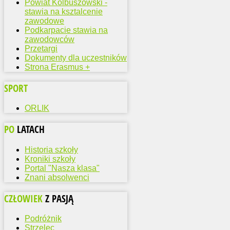
Powiat Kolbuszowski -
stawia na ksztalcenie
zawodowe
Podkarpacie stawia na
zawodowców
Przetargi
Dokumenty dla uczestników
Strona Erasmus +
SPORT
ORLIK
PO
LATACH
Historia szkoły
Kroniki szkoły
Portal "Nasza klasa"
Znani absolwenci
CZŁOWIEK
Z PASJĄ
Podróżnik
Strzelec