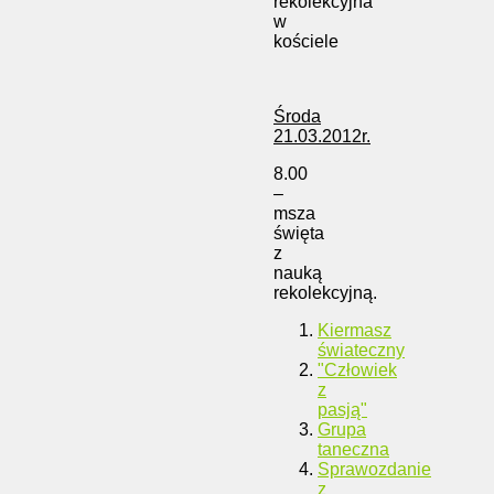
rekolekcyjna
w
kościele
Środa
21.03.2012r.
8.00
–
msza
święta
z
nauką
rekolekcyjną.
Kiermasz
świateczny
"Człowiek
z
pasją"
Grupa
taneczna
Sprawozdanie
z