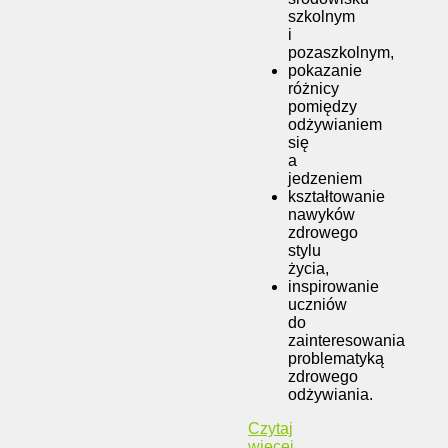
szkolnym
i
pozaszkolnym,
pokazanie
różnicy
pomiędzy
odżywianiem
się
a
jedzeniem
kształtowanie
nawyków
zdrowego
stylu
życia,
inspirowanie
uczniów
do
zainteresowania
problematyką
zdrowego
odżywiania.
Czytaj
więcej...