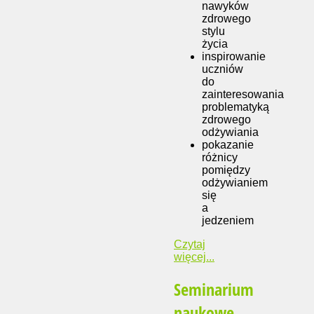
nawyków
zdrowego
stylu
życia
inspirowanie
uczniów
do
zainteresowania
problematyką
zdrowego
odżywiania
pokazanie
różnicy
pomiędzy
odżywianiem
się
a
jedzeniem
Czytaj
więcej...
Seminarium
naukowe