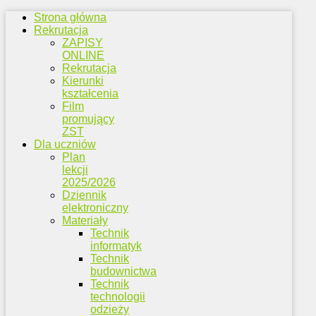
Strona główna
Rekrutacja
ZAPISY
ONLINE
Rekrutacja
Kierunki
kształcenia
Film
promujący
ZST
Dla uczniów
Plan
lekcji
2025/2026
Dziennik
elektroniczny
Materiały
Technik
informatyk
Technik
budownictwa
Technik
technologii
odzieży