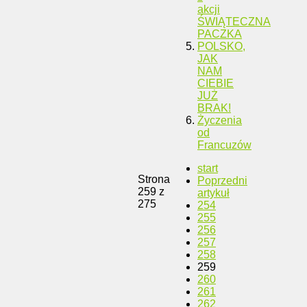
akcji
ŚWIĄTECZNA
PACZKA
POLSKO,
JAK
NAM
CIEBIE
JUŻ
BRAK!
Życzenia
od
Francuzów
start
Strona
Poprzedni
259 z
artykuł
275
254
255
256
257
258
259
260
261
262