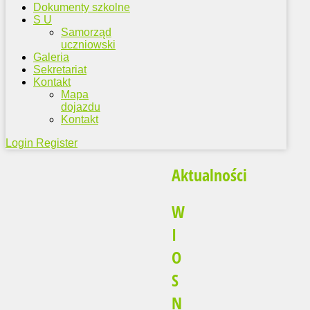
Dokumenty szkolne
S U
Samorząd
uczniowski
Galeria
Sekretariat
Kontakt
Mapa
dojazdu
Kontakt
Login
Register
Aktualności
W
I
O
S
N