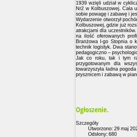
1939 wzięli udział w cykli
Nr2 w Kolbuszowej. Cała ur
sobie powagę i zabawę i je
Wydarzenie otworzył pochód 
Kolbuszowej, gdzie już rozs
atrakcjami dla uczestników
na ilość oferowanych pro
Branżowa I-go Stopnia o kie
technik logistyk. Dwa stan
pedagogiczno – psychologi
Jak co roku, tak i tym r
przygotowanym dla wszys
towarzyszyła ładna pogoda
prysznicem i zabawą w pian
Ogłoszenie.
Szczegóły
Utworzono: 29 maj 20
Odsłony: 680