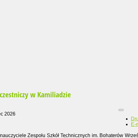
czestniczy w Kamiliadzie
ec 2026
Dr
E-m
i nauczyciele Zespołu Szkół Technicznych im. Bohaterów Wrze