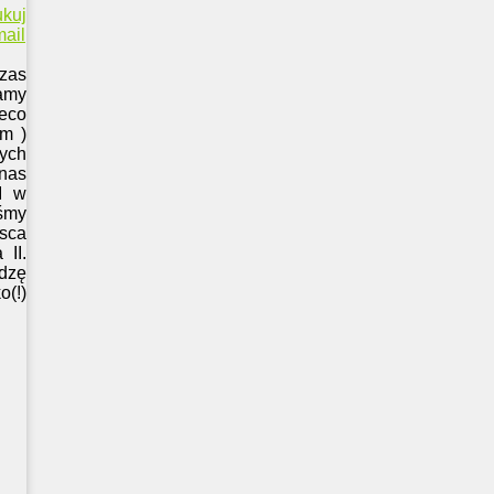
ukuj
ail
czas
mamy
ieco
em )
ych
 nas
I w
śmy
jsca
II.
edzę
o(!)