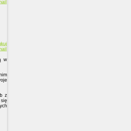
ail
ukuj
ail
ą w
 nim
woje
ób z
 się
zych