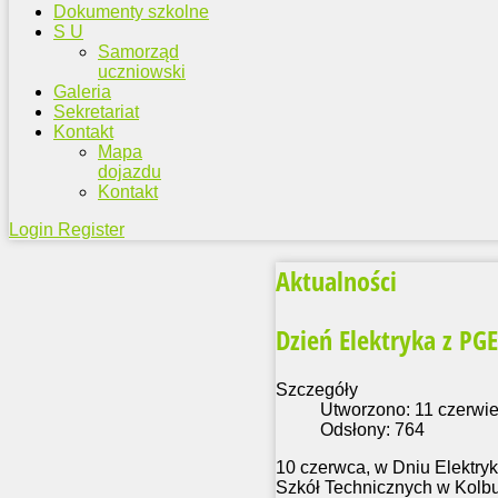
Dokumenty szkolne
S U
Samorząd
uczniowski
Galeria
Sekretariat
Kontakt
Mapa
dojazdu
Kontakt
Login
Register
Aktualności
Dzień Elektryka z PG
Szczegóły
Utworzono: 11 czerwi
Odsłony: 764
10 czerwca, w Dniu Elektryk
Szkół Technicznych w Kolbu