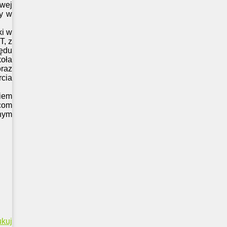
owej
zy w
ki w
T, z
lędu
oła
oraz
rcia
iem
com
mnym
ukuj