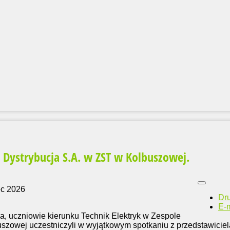
E Dystrybucja S.A. w ZST w Kolbuszowej.
ec 2026
Dr
E-m
a, uczniowie kierunku Technik Elektryk w Zespole
szowej uczestniczyli w wyjątkowym spotkaniu z przedstawicie