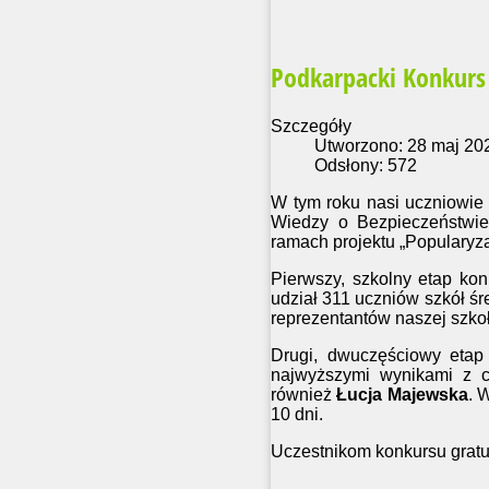
Podkarpacki Konkurs
Szczegóły
Utworzono: 28 maj 20
Odsłony: 572
W tym roku nasi uczniowie 
Wiedzy o Bezpieczeństw
ramach projektu „Popularyza
Pierwszy, szkolny etap kon
udział 311 uczniów szkół śr
reprezentantów naszej szko
Drugi, dwuczęściowy etap 
najwyższymi wynikami z cz
również
Łucja Majewska
. 
10 dni.
Uczestnikom konkursu gratu