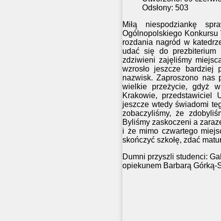
Odsłony: 503
Miłą niespodziankę spra
Ogólnopolskiego Konkursu 
rozdania nagród w katedrz
udać się do prezbiterium 
zdziwieni zajęliśmy miejsc
wzrosło jeszcze bardziej
nazwisk. Zaproszono nas p
wielkie przeżycie, gdyż w
Krakowie, przedstawiciel
jeszcze wtedy świadomi teg
zobaczyliśmy, że zdobyliś
Byliśmy zaskoczeni a zaraze
i że mimo czwartego miejsc
skończyć szkołę, zdać matu
Dumni przyszli studenci: Ga
opiekunem Barbarą Górką-S