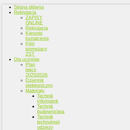
Strona główna
Rekrutacja
ZAPISY
ONLINE
Rekrutacja
Kierunki
kształcenia
Film
promujący
ZST
Dla uczniów
Plan
lekcji
2025/2026
Dziennik
elektroniczny
Materiały
Technik
informatyk
Technik
budownictwa
Technik
technologii
odzieży