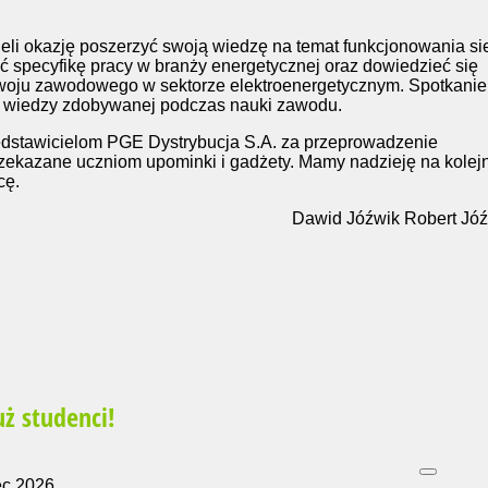
eli okazję poszerzyć swoją wiedzę na temat funkcjonowania si
ć specyfikę pracy w branży energetycznej oraz dowiedzieć się
zwoju zawodowego w sektorze elektroenergetycznym. Spotkanie
 wiedzy zdobywanej podczas nauki zawodu.
edstawicielom PGE Dystrybucja S.A. za przeprowadzenie
przekazane uczniom upominki i gadżety. Mamy nadzieję na kolej
cę.
Dawid Jóźwik Robert Jó
uż studenci!
ec 2026