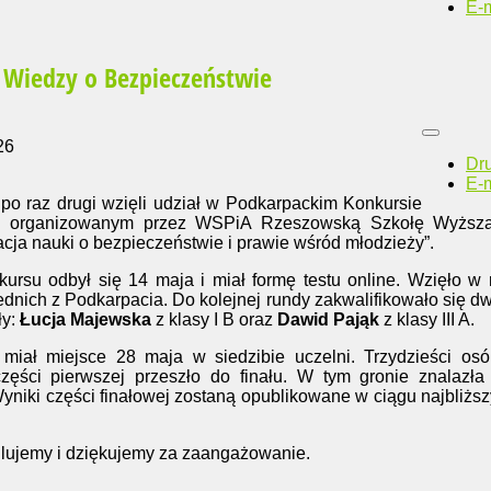
E-m
 Wiedzy o Bezpieczeństwie
26
Dr
E-m
po raz drugi wzięli udział w Podkarpackim Konkursie
ie organizowanym przez WSPiA Rzeszowską Szkołę Wyższ
cja nauki o bezpieczeństwie i prawie wśród młodzieży”.
kursu odbył się 14 maja i miał formę testu online. Wzięło w
ednich z Podkarpacia. Do kolejnej rundy zakwalifikowało się d
ły:
Łucja Majewska
z klasy I B oraz
Dawid Pająk
z klasy III A.
miał miejsce 28 maja w siedzibie uczelni. Trzydzieści os
ęści pierwszej przeszło do finału. W tym gronie znalazła
Wyniki części finałowej zostaną opublikowane w ciągu najbliżs
lujemy i dziękujemy za zaangażowanie.