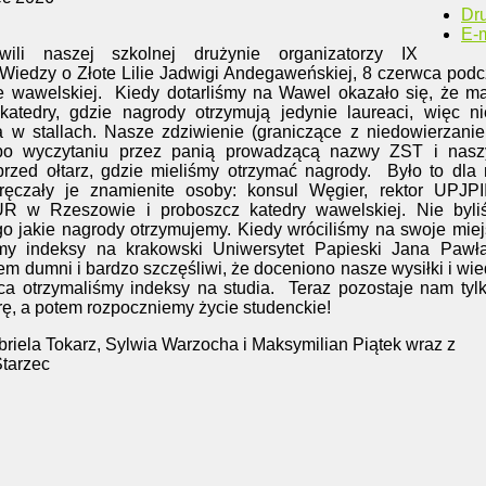
Dr
E-m
wili naszej szkolnej drużynie organizatorzy IX
Wiedzy o Złote Lilie Jadwigi Andegaweńskiej, 8 czerwca pod
e wawelskiej.
Kiedy dotarliśmy na Wawel okazało się, że 
katedry, gdzie nagrody otrzymują jedynie laureaci, więc n
a w stallach. Nasze zdziwienie (graniczące z niedowierzani
 po wyczytaniu przez panią prowadzącą nazwy ZST i nasz
rzed ołtarz, gdzie mieliśmy otrzymać nagrody.
Było to dla
ręczały je znamienite osoby: konsul Węgier, rektor UPJPI
 UR w Rzeszowie i proboszcz katedry wawelskiej. Nie byli
o jakie nagrody otrzymujemy. Kiedy wróciliśmy na swoje mie
my indeksy na krakowski Uniwersytet Papieski Jana Pawła 
m dumni i bardzo szczęśliwi, że doceniono nasze wysiłki i wi
a otrzymaliśmy indeksy na studia.
Teraz pozostaje nam tylk
rę, a potem rozpoczniemy życie studenckie!
briela Tokarz, Sylwia Warzocha i Maksymilian Piątek wraz z
tarzec