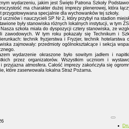
cznym wydarzeniu, jakim jest Święto Patrona Szkoły Podstaw
oczystość ma charakter dużej imprezy plenerowej, która łąc
st przygotowywana specjalnie dla wychowanków tej szkoły.
uczniów i nauczycieli SP Nr 2, który przybył na stadion miejs
tawione były stanowiska różnych lokalnych instytucji, w tym ZS
. Nasza szkoła miała do dyspozycji cztery stanowiska, ze wzg
fili zawodowych. W tym roku pokazały się Technikum i Szk
runkach: technik fryzjerstwa i Fryzjer, technik hotelarstwa 
owiska zajmowały: przedmioty ogólnokształcące i sekcja wspa
cznego.
azem wydarzenie okraszone było sowitym jadłem i napitk
tkich przez organizatorów. Wszystkim uczniom i wystaw
 i przyjazna atmosfera. Całość imprezy zakończyła się ogro
ie, które zaserwowała lokalna Straż Pożarna.
26
Dr