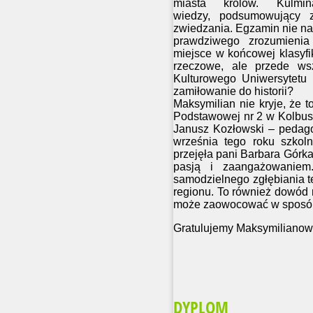
miasta królów. Kulmi
wiedzy, podsumowujący z
zwiedzania. Egzamin nie nal
prawdziwego zrozumienia 
miejsce w końcowej klasyfi
rzeczowe, ale przede wsz
Kulturowego Uniwersytetu 
zamiłowanie do historii?
Maksymilian nie kryje, że to
Podstawowej nr 2 w Kolbus
Janusz Kozłowski – pedagog
września tego roku szkol
przejęła pani Barbara Górka
pasją i zaangażowaniem
samodzielnego zgłębiania te
regionu. To również dowód n
może zaowocować w sposób, 
Gratulujemy Maksymilianowi
DYPLOM