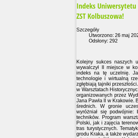
Indeks Uniwersytetu 
ZST Kolbuszowa!
Szczegóły
Utworzono: 26 maj 20
Odsłony: 292
Kolejny sukces naszych u
wywalczył II miejsce w k
indeks na tę uczelnię. 
technologie i wirtualną rz
zgłębiają tajniki przeszłośc
w Warsztatach Historycznych
organizowanych przez Wydzi
Jana Pawła II w Krakowie. 
średnich. W gronie uczes
wyróżniał się podwójnie:
techników. Program warszt
Polski, jak i zajęcia ter
tras turystycznych. Temat
grodu Kraka, a także wydar