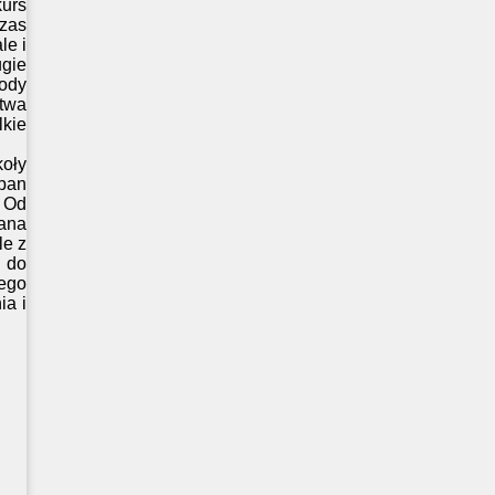
urs
zas
le i
gie
rody
twa
kie
koły
 pan
. Od
ana
le z
 do
łego
ia i