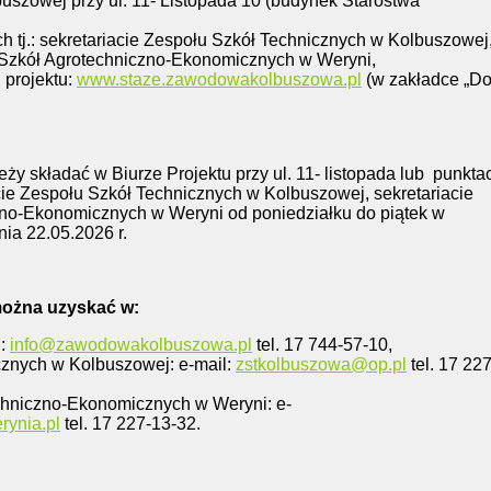
buszowej przy ul. 11- Listopada 10 (budynek Starostwa
h tj.: sekretariacie Zespołu Szkół Technicznych w Kolbuszowej
u Szkół Agrotechniczno-Ekonomicznych w Weryni,
j projektu:
www.staze.zawodowakolbuszowa.pl
(w zakładce „D
ży składać w Biurze Projektu przy ul. 11- listopada lub
punkta
iacie Zespołu Szkół Technicznych w Kolbuszowej, sekretariacie
no-Ekonomicznych w Weryni od poniedziałku do piątek w
ia 22.05.2026 r.
można uzyskać w:
l:
info@zawodowakolbuszowa.pl
tel. 17 744-57-10,
cznych w Kolbuszowej: e-mail:
zstkolbuszowa@op.pl
tel. 17 227
chniczno-Ekonomicznych w Weryni: e-
ynia.pl
tel. 17 227-13-32.