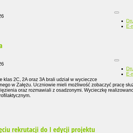
26
Dr
E-m
a
26
Dr
E-m
e klas 2C, 2A oraz 3A brali udział w wycieczce
nego w Załężu. Uczniowie mieli możliwość zobaczyć pracę słu
 więzienia oraz rozmawiali z osadzonymi. Wycieczkę realizowan
rofilaktycznym.
ciu rekrutacji do I edycji projektu