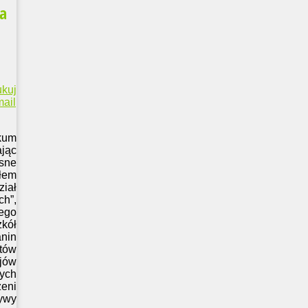
ia
ukuj
ail
kum
jąc
sne
ałem
ział
ch”,
iego
zkół
nin
tów
jów
nych
zeni
tywy