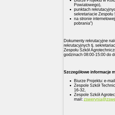
Biurze Projektu w Kol
Powiatowego),
punktach rekrutacyjnyc
sekretariacie Zespoł
na stronie internetowe
pobrania”)
Dokumenty rekrutacyjne nale
rekrutacyjnych tj. sekretar
Zespołu Szkół Agrotechnicz
godzinach 08:00-15:00 do dn
Szczegółowe informacje 
Biurze Projektu: e-mai
Zespole Szkół Techni
16-32,
Zespole Szkół Agrote
mail:
zswerynia@zswer