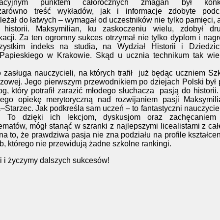
nacyjnym punktem całorocznych zmagań był konk
arówno treść wykładów, jak i informacje zdobyte podc
eżał do łatwych – wymagał od uczestników nie tylko pamięci, a
historii. Maksymilian, ku zaskoczeniu wielu, zdobył dru
kacji. Za ten ogromny sukces otrzymał nie tylko dyplom i nag
ystkim indeks na studia, na Wydział Historii i Dziedzic
Papieskiego w Krakowie. Skąd u ucznia technikum tak wiel
 zasługa nauczycieli, na których trafił
już będąc uczniem Sz
zowej. Jego pierwszym przewodnikiem po dziejach Polski był
, który potrafił zarazić młodego słuchacza
pasją do historii
nego opiekę merytoryczną nad rozwijaniem pasji Maksymili
–Starzec. Jak podkreśla sam uczeń – to fantastyczni nauczycie
. To dzięki ich lekcjom, dyskusjom oraz zachęcaniem
matów, mógł stanąć w szranki z najlepszymi licealistami z ca
a to, że prawdziwa pasja nie zna podziału na profile kształcen
którego nie przewidują żadne szkolne rankingi.
 i życzymy dalszych sukcesów!