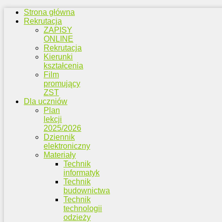
Strona główna
Rekrutacja
ZAPISY
ONLINE
Rekrutacja
Kierunki
kształcenia
Film
promujący
ZST
Dla uczniów
Plan
lekcji
2025/2026
Dziennik
elektroniczny
Materiały
Technik
informatyk
Technik
budownictwa
Technik
technologii
odzieży