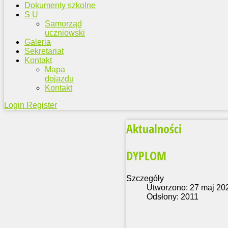
Dokumenty szkolne
S U
Samorząd
uczniowski
Galeria
Sekretariat
Kontakt
Mapa
dojazdu
Kontakt
Login
Register
Aktualności
DYPLOM
Szczegóły
Utworzono: 27 maj 20
Odsłony: 2011