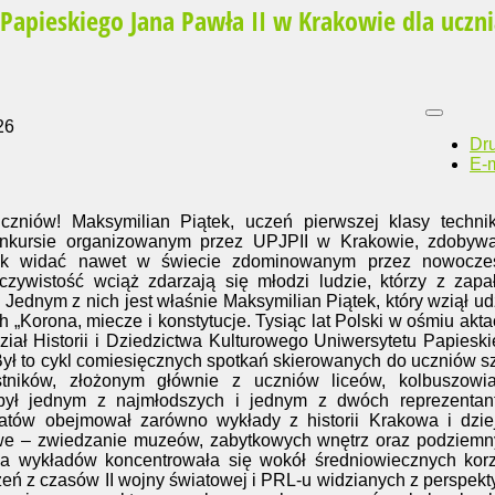
Papieskiego Jana Pawła II w Krakowie dla uczn
26
Dr
E-m
czniów! Maksymilian Piątek, uczeń pierwszej klasy techni
onkursie organizowanym przez UPJPII w Krakowie, zdobywa
Jak widać nawet w świecie zdominowanym przez nowocze
eczywistość wciąż zdarzają się młodzi ludzie, którzy z zap
i. Jednym z nich jest właśnie Maksymilian Piątek, który wziął ud
 „Korona, miecze i konstytucje. Tysiąc lat Polski w ośmiu akta
ał Historii i Dziedzictwa Kulturowego Uniwersytetu Papiesk
Był to cykl comiesięcznych spotkań skierowanych do uczniów s
tników, złożonym głównie z uczniów liceów, kolbuszowia
 był jednym z najmłodszych i jednym z dwóch reprezentan
atów obejmował zarówno wykłady z historii Krakowa i dzie
enowe – zwiedzanie muzeów, zabytkowych wnętrz oraz podziem
yka wykładów koncentrowała się wokół średniowiecznych kor
zeń z czasów II wojny światowej i PRL-u widzianych z perspek