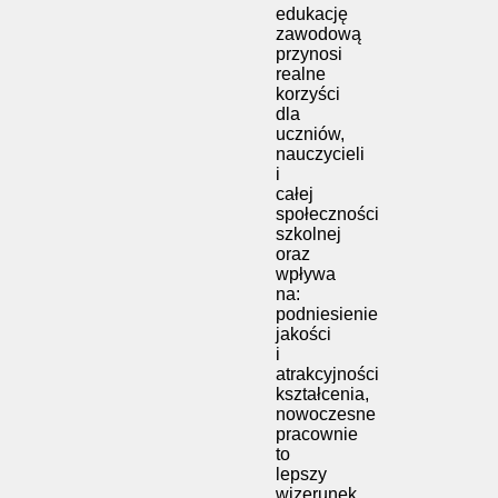
edukację
zawodową
przynosi
realne
korzyści
dla
uczniów,
nauczycieli
i
całej
społeczności
szkolnej
oraz
wpływa
na:
podniesienie
jakości
i
atrakcyjności
kształcenia,
nowoczesne
pracownie
to
lepszy
wizerunek