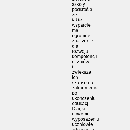
szkoły
podkreśla,
że
takie
wsparcie
ma
ogromne
znaczenie
dla
rozwoju
kompetencji
uczniów
i
zwiększa
ich
szanse na
zatrudnienie
po
ukończeniu
edukacji.
Dzięki
nowemu
wyposażeniu
uczniowie
zdobywają