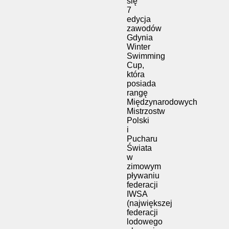
się
7
edycja
zawodów
Gdynia
Winter
Swimming
Cup,
która
posiada
rangę
Międzynarodowych
Mistrzostw
Polski
i
Pucharu
Świata
w
zimowym
pływaniu
federacji
IWSA
(największej
federacji
lodowego