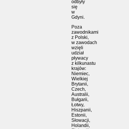
odbyły
się
w
Gdyni.
Poza
zawodnikami
z Polski,
w zawodach
wzięli
udział
pływacy
z kilkunastu
krajów:
Niemiec,
Wielkiej
Brytanii,
Czech,
Australii,
Bułgarii,
Łotwy,
Hiszpanii,
Estonii,
Słowacji,
Holandii,