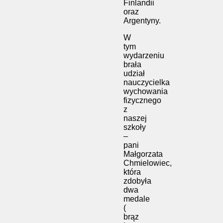
Finlandii
oraz
Argentyny.
W
tym
wydarzeniu
brała
udział
nauczycielka
wychowania
fizycznego
z
naszej
szkoły
–
pani
Małgorzata
Chmielowiec
,
która
zdobyła
dwa
medale
(
brąz