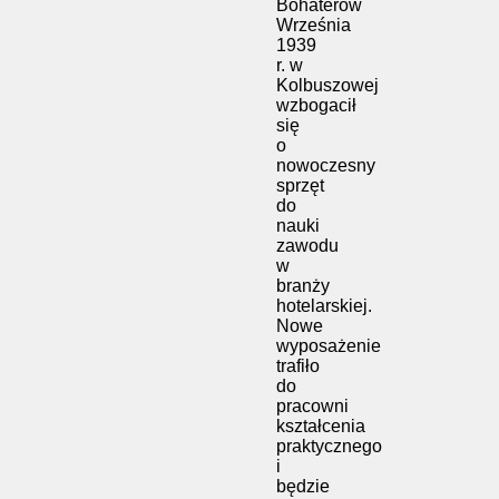
Bohaterów
Września
1939
r. w
Kolbuszowej
wzbogacił
się
o
nowoczesny
sprzęt
do
nauki
zawodu
w
branży
hotelarskiej.
Nowe
wyposażenie
trafiło
do
pracowni
kształcenia
praktycznego
i
będzie