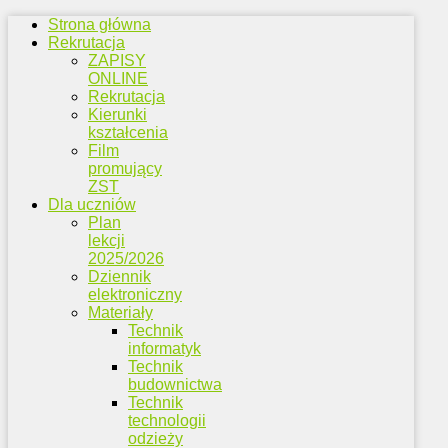
Strona główna
Rekrutacja
ZAPISY
ONLINE
Rekrutacja
Kierunki
kształcenia
Film
promujący
ZST
Dla uczniów
Plan
lekcji
2025/2026
Dziennik
elektroniczny
Materiały
Technik
informatyk
Technik
budownictwa
Technik
technologii
odzieży