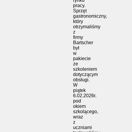
rynku
pracy.
Sprzęt
gastronomiczny,
który
otrzymaliśmy
z
firmy
Bartscher
był
w
pakiecie
ze
szkoleniem
dotyczącym
obsługi.
W
piątek
6.02.2026r.
pod
okiem
szkolącego,
wraz
z
uczniami