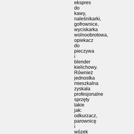
ekspres
do
kawy,
naleśnikarki,
gofrownice,
wyciskarka
wolnoobrotowa,
opiekacz
do
pieczywa
i
blender
kielichowy.
Również
jednostka
mieszkalna
zyskała
profesjonalne
sprzęty
takie
jak:
odkurzacz,
parownicę
i
wózek