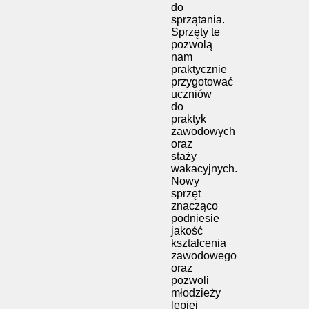
do
sprzątania.
Sprzęty te
pozwolą
nam
praktycznie
przygotować
uczniów
do
praktyk
zawodowych
oraz
staży
wakacyjnych.
Nowy
sprzęt
znacząco
podniesie
jakość
kształcenia
zawodowego
oraz
pozwoli
młodzieży
lepiej