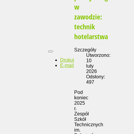
w
zawodzie:
technik
hotelarstwa
Szczegóły
Utworzono:
Drukuj
10
E-mail
luty
2026
Odsłony:
497
Pod
koniec
2025
r.
Zespół
Szkół
Technicznych
im.