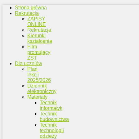
Strona główna
Rekrutacja
ZAPISY
ONLINE
Rekrutacja
Kierunki
kształcenia
Film
promujący
ZST
Dla uczniów
Plan
lekcji
2025/2026
Dziennik
elektroniczny
Materiały
Technik
informatyk
Technik
budownictwa
Technik
technologii
odzieży