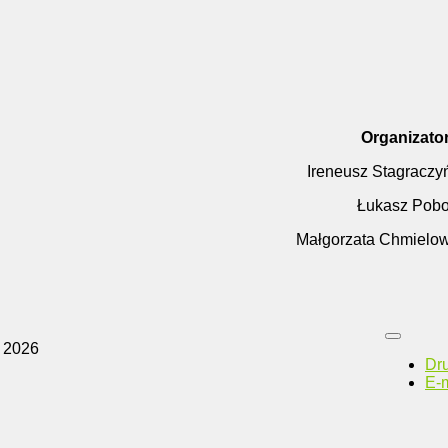
Organizato
Ireneusz Stagraczy
Łukasz Pobo
Małgorzata Chmielow
 2026
Dr
E-m