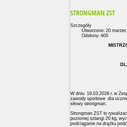
STRONGMAN ZST
Szczegóły
Utworzono: 20 marzec
Odsłony: 400
MISTRZ
DL
W dniu
18.03.2026 r. w Ze
zawody sportowe
dla uczn
siłowy strongman.
Strongman ZST to rywalizac
poziomej sztangi 20 kg, wyc
podciąganie na drążku pod