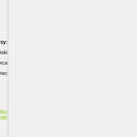
rzy:
ński
rca
iec
ukuj
ail