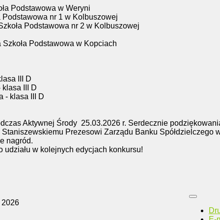
zkoła Podstawowa w Weryni
oła Podstawowa nr 1 w Kolbuszowej
 - Szkoła Podstawowa nr 2 w Kolbuszowej
a Szkoła Podstawowa w Kopciach
lasa III D
 klasa III D
 - klasa III D
odczas Aktywnej Środy 25.03.2026 r. Serdecznie podziękowani
 Staniszewskiemu Prezesowi Zarządu Banku Spółdzielczego 
e nagród.
o udziału w kolejnych edycjach konkursu!
 2026
Dr
E-m