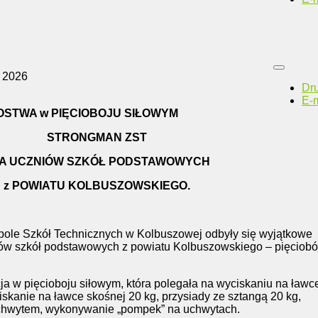
 2026
Dr
E-m
OSTWA w PIĘCIOBOJU SIŁOWYM
STRONGMAN ZST
A UCZNIÓW SZKÓŁ PODSTAWOWYCH
z POWIATU KOLBUSZOWSKIEGO.
spole Szkół Technicznych w Kolbuszowej odbyły się wyjątkowe
iów szkół podstawowych z powiatu Kolbuszowskiego – pięciobó
ja w pięcioboju siłowym, która polegała na wyciskaniu na ławc
iskanie na ławce skośnej 20 kg, przysiady ze sztangą 20 kg,
chwytem, wykonywanie „pompek” na uchwytach.