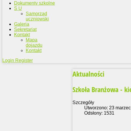
Dokumenty szkolne
S U
Samorząd
uczniowski
Galeria
Sekretariat
Kontakt
Mapa
dojazdu
Kontakt
Login
Register
Aktualności
Szkoła Branżowa - kie
Szczegóły
Utworzono: 23 marzec
Odsłony: 1531