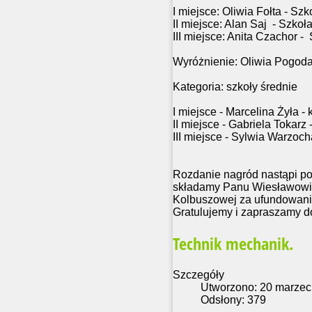
I miejsce: Oliwia Fołta - S
II miejsce: Alan Saj - Szk
III miejsce: Anita Czachor
Wyróżnienie: Oliwia Pogod
Kategoria: szkoły średnie
I miejsce - Marcelina Żyła - k
II miejsce - Gabriela Tokarz -
III miejsce - Sylwia Warzocha
Rozdanie nagród nastąpi p
składamy Panu Wiesławowi
Kolbuszowej za ufundowani
Gratulujemy i zapraszamy d
Technik mechanik.
Szczegóły
Utworzono: 20 marzec
Odsłony: 379