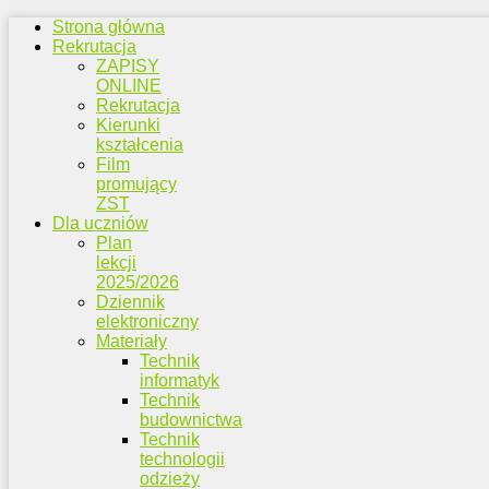
Strona główna
Rekrutacja
ZAPISY
ONLINE
Rekrutacja
Kierunki
kształcenia
Film
promujący
ZST
Dla uczniów
Plan
lekcji
2025/2026
Dziennik
elektroniczny
Materiały
Technik
informatyk
Technik
budownictwa
Technik
technologii
odzieży