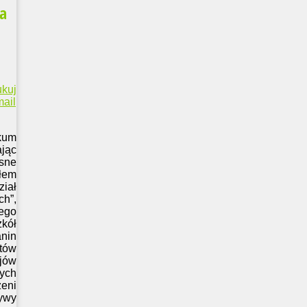
ia
ukuj
ail
kum
jąc
sne
ałem
ział
ch”,
iego
zkół
nin
tów
jów
nych
zeni
tywy