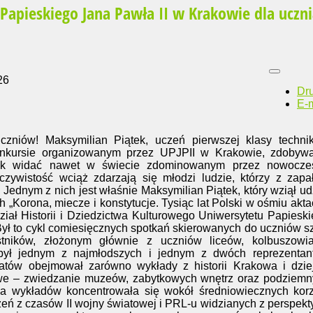
Papieskiego Jana Pawła II w Krakowie dla uczn
26
Dr
E-m
czniów! Maksymilian Piątek, uczeń pierwszej klasy techni
onkursie organizowanym przez UPJPII w Krakowie, zdobywa
Jak widać nawet w świecie zdominowanym przez nowocze
eczywistość wciąż zdarzają się młodzi ludzie, którzy z zap
i. Jednym z nich jest właśnie Maksymilian Piątek, który wziął ud
 „Korona, miecze i konstytucje. Tysiąc lat Polski w ośmiu akta
ał Historii i Dziedzictwa Kulturowego Uniwersytetu Papiesk
Był to cykl comiesięcznych spotkań skierowanych do uczniów s
tników, złożonym głównie z uczniów liceów, kolbuszowia
 był jednym z najmłodszych i jednym z dwóch reprezentan
atów obejmował zarówno wykłady z historii Krakowa i dzie
enowe – zwiedzanie muzeów, zabytkowych wnętrz oraz podziem
yka wykładów koncentrowała się wokół średniowiecznych kor
zeń z czasów II wojny światowej i PRL-u widzianych z perspek