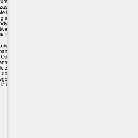
urs
zas
le i
gie
rody
twa
kie
koły
 pan
. Od
ana
le z
 do
łego
ia i