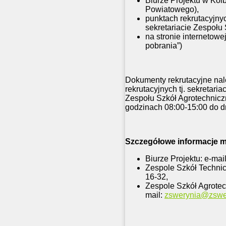
Biurze Projektu w Kol
Powiatowego),
punktach rekrutacyjnyc
sekretariacie Zespoł
na stronie internetowe
pobrania”)
Dokumenty rekrutacyjne nale
rekrutacyjnych tj. sekretar
Zespołu Szkół Agrotechnicz
godzinach 08:00-15:00 do dn
Szczegółowe informacje 
Biurze Projektu: e-mai
Zespole Szkół Techni
16-32,
Zespole Szkół Agrote
mail:
zswerynia@zswer