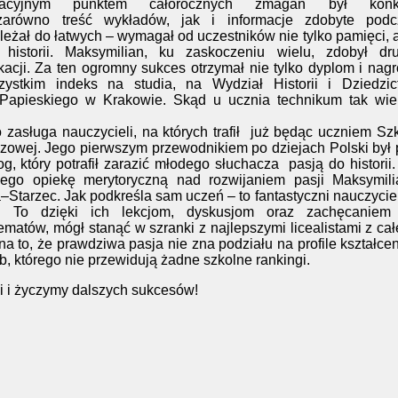
nacyjnym punktem całorocznych zmagań był konk
arówno treść wykładów, jak i informacje zdobyte podc
eżał do łatwych – wymagał od uczestników nie tylko pamięci, a
historii. Maksymilian, ku zaskoczeniu wielu, zdobył dru
kacji. Za ten ogromny sukces otrzymał nie tylko dyplom i nag
ystkim indeks na studia, na Wydział Historii i Dziedzic
Papieskiego w Krakowie. Skąd u ucznia technikum tak wiel
 zasługa nauczycieli, na których trafił
już będąc uczniem Sz
zowej. Jego pierwszym przewodnikiem po dziejach Polski był
, który potrafił zarazić młodego słuchacza
pasją do historii
nego opiekę merytoryczną nad rozwijaniem pasji Maksymili
–Starzec. Jak podkreśla sam uczeń – to fantastyczni nauczycie
. To dzięki ich lekcjom, dyskusjom oraz zachęcaniem
matów, mógł stanąć w szranki z najlepszymi licealistami z ca
a to, że prawdziwa pasja nie zna podziału na profile kształcen
którego nie przewidują żadne szkolne rankingi.
 i życzymy dalszych sukcesów!