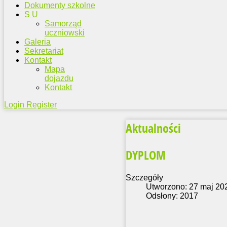
Dokumenty szkolne
S U
Samorząd
uczniowski
Galeria
Sekretariat
Kontakt
Mapa
dojazdu
Kontakt
Login
Register
Aktualności
DYPLOM
Szczegóły
Utworzono: 27 maj 20
Odsłony: 2017