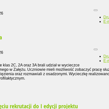
26
Dr
E-m
a
26
Dr
E-m
e klas 2C, 2A oraz 3A brali udział w wycieczce
nego w Załężu. Uczniowie mieli możliwość zobaczyć pracę słu
 więzienia oraz rozmawiali z osadzonymi. Wycieczkę realizowan
rofilaktycznym.
ciu rekrutacji do I edycji projektu