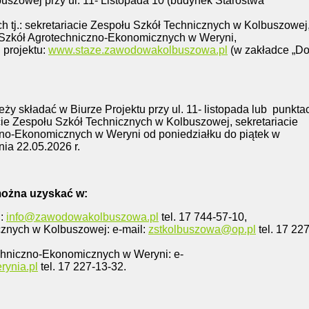
buszowej przy ul. 11- Listopada 10 (budynek Starostwa
h tj.: sekretariacie Zespołu Szkół Technicznych w Kolbuszowej
u Szkół Agrotechniczno-Ekonomicznych w Weryni,
j projektu:
www.staze.zawodowakolbuszowa.pl
(w zakładce „D
ży składać w Biurze Projektu przy ul. 11- listopada lub
punkta
iacie Zespołu Szkół Technicznych w Kolbuszowej, sekretariacie
no-Ekonomicznych w Weryni od poniedziałku do piątek w
ia 22.05.2026 r.
można uzyskać w:
l:
info@zawodowakolbuszowa.pl
tel. 17 744-57-10,
cznych w Kolbuszowej: e-mail:
zstkolbuszowa@op.pl
tel. 17 227
chniczno-Ekonomicznych w Weryni: e-
ynia.pl
tel. 17 227-13-32.