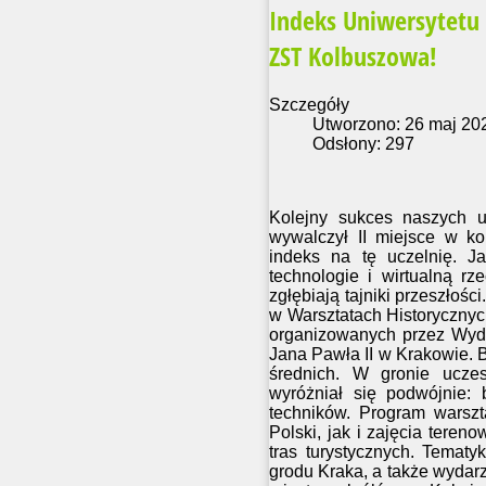
Indeks Uniwersytetu 
ZST Kolbuszowa!
Szczegóły
Utworzono: 26 maj 20
Odsłony: 297
Kolejny sukces naszych u
wywalczył II miejsce w k
indeks na tę uczelnię. 
technologie i wirtualną rz
zgłębiają tajniki przeszłośc
w Warsztatach Historycznych
organizowanych przez Wydzi
Jana Pawła II w Krakowie. 
średnich. W gronie uczes
wyróżniał się podwójnie:
techników. Program warszt
Polski, jak i zajęcia ter
tras turystycznych. Temat
grodu Kraka, a także wydar