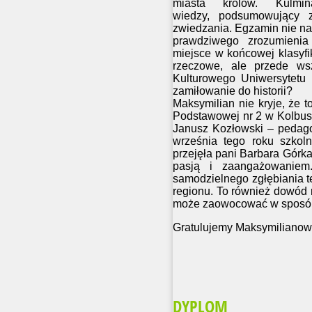
miasta królów. Kulmi
wiedzy, podsumowujący z
zwiedzania. Egzamin nie nal
prawdziwego zrozumienia 
miejsce w końcowej klasyfi
rzeczowe, ale przede wsz
Kulturowego Uniwersytetu 
zamiłowanie do historii?
Maksymilian nie kryje, że to
Podstawowej nr 2 w Kolbus
Janusz Kozłowski – pedagog
września tego roku szkol
przejęła pani Barbara Górka
pasją i zaangażowaniem
samodzielnego zgłębiania te
regionu. To również dowód n
może zaowocować w sposób, 
Gratulujemy Maksymilianowi
DYPLOM